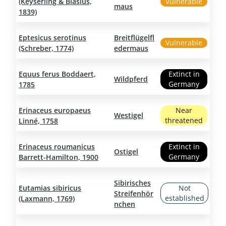
(Keyserling & Blasius,
Vulnerable
maus
1839)
Eptesicus serotinus
Breitflügelfl
Vulnerable
(Schreber, 1774)
edermaus
Equus ferus Boddaert,
Extinct in
Wildpferd
Germany
1785
Erinaceus europaeus
Near
Westigel
threatened
Linné, 1758
Erinaceus roumanicus
Extinct in
Ostigel
Germany
Barrett-Hamilton, 1900
Sibirisches
Eutamias sibiricus
Not
Streifenhör
established
(Laxmann, 1769)
nchen