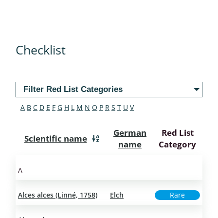
Checklist
Filter Red List Categories
A
B
C
D
E
F
G
H
L
M
N
O
P
R
S
T
U
V
German
Red List
Scientific name
name
Category
A
Alces alces (Linné, 1758)
Elch
Rare