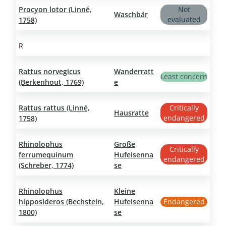
Procyon lotor (Linné,
Not
Waschbär
evaluated
1758)
R
Rattus norvegicus
Wanderratt
Least concern
(Berkenhout, 1769)
e
Rattus rattus (Linné,
Critically
Hausratte
endangered
1758)
Rhinolophus
Große
Critically
ferrumequinum
Hufeisenna
endangered
(Schreber, 1774)
se
Rhinolophus
Kleine
hipposideros (Bechstein,
Hufeisenna
Endangered
1800)
se