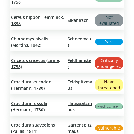
1758
Cervus nippon Temminck,
Not
Sikahirsch
evaluated
1838
Chionomys nivalis
Schneemau
Rare
(Martins, 1842)
s
Cricetus cricetus (Linné,
Feldhamste
Critically
endangered
1758)
r
Crocidura leucodon
Feldspitzma
Near
threatened
(Hermann, 1780)
us
Crocidura russula
Hausspitzm
Least concern
(Hermann, 1780)
aus
Crocidura suaveolens
Gartenspitz
Vulnerable
(Pallas, 1811)
maus