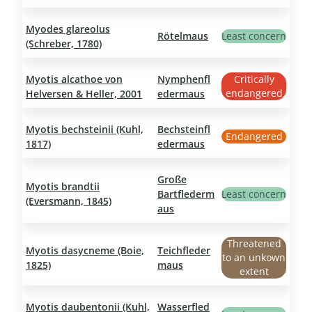
Myodes glareolus
Rötelmaus
Least concern
(Schreber, 1780)
Myotis alcathoe von
Nymphenfl
Critically
endangered
Helversen & Heller, 2001
edermaus
Myotis bechsteinii (Kuhl,
Bechsteinfl
Endangered
1817)
edermaus
Große
Myotis brandtii
Bartflederm
Least concern
(Eversmann, 1845)
aus
Threatened
Myotis dasycneme (Boie,
Teichfleder
to an unkown
1825)
maus
extent
Myotis daubentonii (Kuhl,
Wasserfled