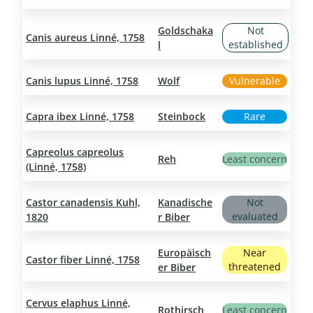
Goldschaka
Not
Canis aureus Linné, 1758
established
l
Canis lupus Linné, 1758
Wolf
Vulnerable
Capra ibex Linné, 1758
Steinbock
Rare
Capreolus capreolus
Reh
Least concern
(Linné, 1758)
Castor canadensis Kuhl,
Kanadische
Not
evaluated
1820
r Biber
Europäisch
Near
Castor fiber Linné, 1758
threatened
er Biber
Cervus elaphus Linné,
Rothirsch
Least concern