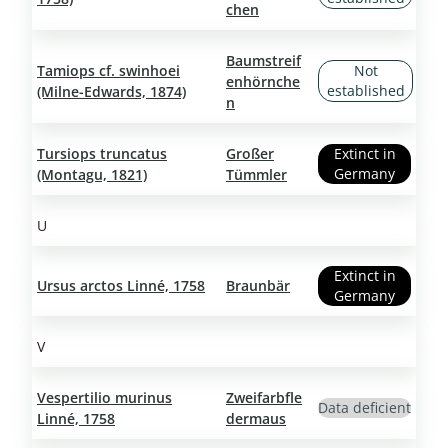
chen
Baumstreif
Tamiops cf. swinhoei
Not
enhörnche
established
(Milne-Edwards, 1874)
n
Tursiops truncatus
Großer
Extinct in
Germany
(Montagu, 1821)
Tümmler
U
Extinct in
Ursus arctos Linné, 1758
Braunbär
Germany
V
Vespertilio murinus
Zweifarbfle
Data deficient
Linné, 1758
dermaus