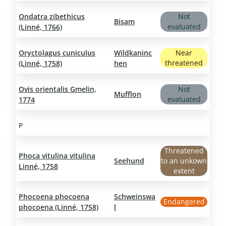
Ondatra zibethicus
Not
Bisam
evaluated
(Linné, 1766)
Oryctolagus cuniculus
Wildkaninc
Near
threatened
(Linné, 1758)
hen
Ovis orientalis Gmelin,
Not
Mufflon
evaluated
1774
P
Threatened
Phoca vitulina vitulina
Seehund
to an unkown
Linné, 1758
extent
Phocoena phocoena
Schweinswa
Endangered
phocoena (Linné, 1758)
l