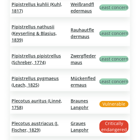
Pipistrellus kuhlii (Kuhl,
Weißrandfl
Least concern
1817)
edermaus
Pipistrellus nathusii
Rauhautfle
(Keyserling & Blasius,
Least concern
dermaus
1839)
Pipistrellus pipistrellus
Zwergfleder
Least concern
(Schreber, 1774)
maus
Pipistrellus pygmaeus
Mückenfled
Least concern
(Leach, 1825)
ermaus
Plecotus auritus (Linné,
Braunes
Vulnerable
1758)
Langohr
Plecotus austriacus (J.
Graues
Critically
endangered
Fischer, 1829)
Langohr