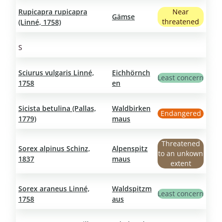
Rupicapra rupicapra
Near
Gämse
threatened
(Linné, 1758)
S
Sciurus vulgaris Linné,
Eichhörnch
Least concern
1758
en
Sicista betulina (Pallas,
Waldbirken
Endangered
1779)
maus
Threatened
Sorex alpinus Schinz,
Alpenspitz
to an unkown
1837
maus
extent
Sorex araneus Linné,
Waldspitzm
Least concern
1758
aus