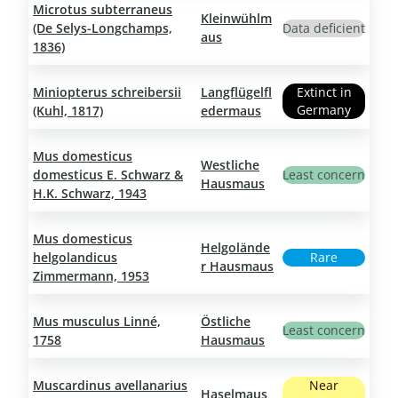
Microtus subterraneus
Kleinwühlm
(De Selys-Longchamps,
Data deficient
aus
1836)
Miniopterus schreibersii
Langflügelfl
Extinct in
Germany
(Kuhl, 1817)
edermaus
Mus domesticus
Westliche
domesticus E. Schwarz &
Least concern
Hausmaus
H.K. Schwarz, 1943
Mus domesticus
Helgolände
helgolandicus
Rare
r Hausmaus
Zimmermann, 1953
Mus musculus Linné,
Östliche
Least concern
1758
Hausmaus
Muscardinus avellanarius
Near
Haselmaus