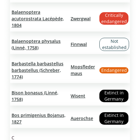
Balaenoptera
Critically
acutorostrata Lacépède,
Zwergwal
endangered
1804
Balaenoptera physalus
Not
Finnwal
established
(Linné, 1758)
Barbastella barbastellus
Mopsfleder
barbastellus (Schreber,
Endangered
maus
1774)
Bison bonasus (Linné,
Extinct in
Wisent
Germany
1758)
Bos primigenius Bojanus,
Extinct in
Auerochse
Germany
1827
C