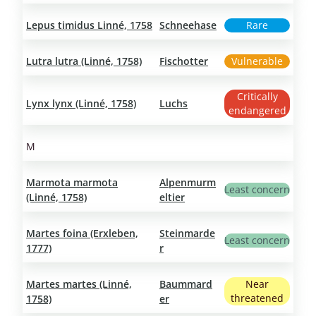
Lepus timidus Linné, 1758
Schneehase
Rare
Lutra lutra (Linné, 1758)
Fischotter
Vulnerable
Critically
Lynx lynx (Linné, 1758)
Luchs
endangered
M
Marmota marmota
Alpenmurm
Least concern
(Linné, 1758)
eltier
Martes foina (Erxleben,
Steinmarde
Least concern
1777)
r
Martes martes (Linné,
Baummard
Near
threatened
1758)
er