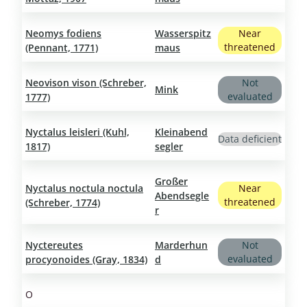
Neomys fodiens
Wasserspitz
Near
threatened
(Pennant, 1771)
maus
Neovison vison (Schreber,
Not
Mink
evaluated
1777)
Nyctalus leisleri (Kuhl,
Kleinabend
Data deficient
1817)
segler
Großer
Nyctalus noctula noctula
Near
Abendsegle
threatened
(Schreber, 1774)
r
Nyctereutes
Marderhun
Not
evaluated
procyonoides (Gray, 1834)
d
O