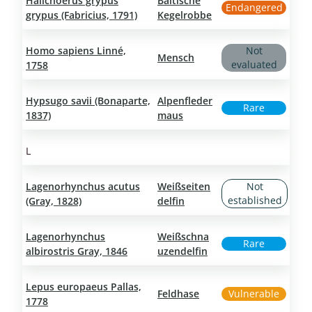
Halichoerus grypus
Baltische
Endangered
grypus (Fabricius, 1791)
Kegelrobbe
Homo sapiens Linné,
Not
Mensch
evaluated
1758
Hypsugo savii (Bonaparte,
Alpenfleder
Rare
1837)
maus
L
Lagenorhynchus acutus
Weißseiten
Not
established
(Gray, 1828)
delfin
Lagenorhynchus
Weißschna
Rare
albirostris Gray, 1846
uzendelfin
Lepus europaeus Pallas,
Feldhase
Vulnerable
1778