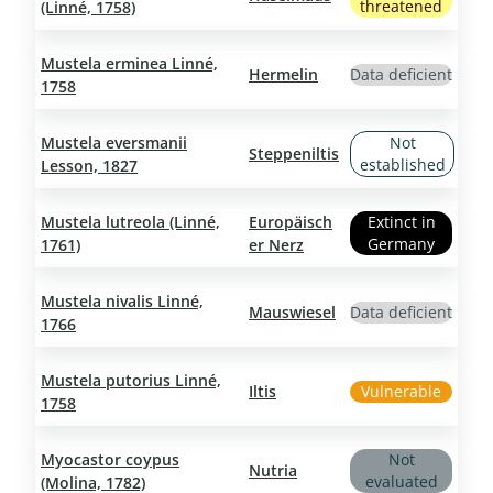
threatened
(Linné, 1758)
Mustela erminea Linné,
Hermelin
Data deficient
1758
Mustela eversmanii
Not
Steppeniltis
established
Lesson, 1827
Mustela lutreola (Linné,
Europäisch
Extinct in
Germany
1761)
er Nerz
Mustela nivalis Linné,
Mauswiesel
Data deficient
1766
Mustela putorius Linné,
Iltis
Vulnerable
1758
Myocastor coypus
Not
Nutria
evaluated
(Molina, 1782)