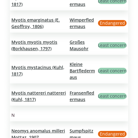
Least concern
1817)
ermaus
Myotis emarginatus (E.
Wimperfled
Endangered
Geoffroy, 1806)
ermaus
Myotis myotis myotis
Großes
Least concern
(Borkhausen, 1797)
Mausohr
Kleine
Myotis mystacinus (Kuhl,
Bartflederm
Least concern
1817)
aus
Myotis nattereri nattereri
Fransenfled
Least concern
(Kuhl, 1817)
ermaus
N
Neomys anomalus milleri
Sumpfspitz
Endangered
Mottaz, 1907
maus