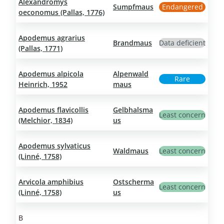
Alexandromys
Sumpfmaus
Endangered
oeconomus (Pallas, 1776)
Apodemus agrarius
Brandmaus
Data deficient
(Pallas, 1771)
Apodemus alpicola
Alpenwald
Rare
Heinrich, 1952
maus
Apodemus flavicollis
Gelbhalsma
Least concern
(Melchior, 1834)
us
Apodemus sylvaticus
Waldmaus
Least concern
(Linné, 1758)
Arvicola amphibius
Ostscherma
Least concern
(Linné, 1758)
us
B