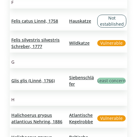
F
Not
Felis catus Linné, 1758
Hauskatze
established
Felis silvestris silvestris
Wildkatze
Vulnerable
Schreber, 1777
G
Siebenschlä
Glis glis (Linné, 1766)
Least concern
fer
H
Halichoerus grypus
Atlantische
Vulnerable
atlanticus Nehring, 1886
Kegelrobbe