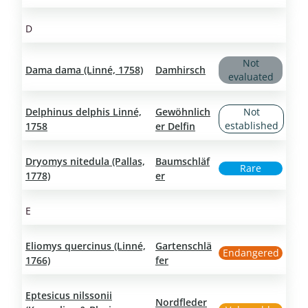
D
Not
Dama dama (Linné, 1758)
Damhirsch
evaluated
Delphinus delphis Linné,
Gewöhnlich
Not
established
1758
er Delfin
Dryomys nitedula (Pallas,
Baumschläf
Rare
1778)
er
E
Eliomys quercinus (Linné,
Gartenschlä
Endangered
1766)
fer
Eptesicus nilssonii
Nordfleder