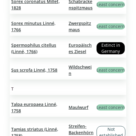
Sorex coronatus Millet,
Schabracke
Least concern
1828
nspitzmaus
Sorex minutus Linné,
Zwergspitz
Least concern
1766
maus
Spermophilus citellus
Europäisch
Extinct in
Germany
(Linné, 1766)
es Ziesel
Wildschwei
Sus scrofa Linné, 1758
Least concern
n
T
Talpa europaea Linné,
Maulwurf
Least concern
1758
Streifen-
Tamias striatus (Linné,
Not
Backenhörn
established
1758)