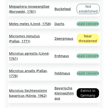
Megaptera novaeangliae
Not
Buckelwal
established
(Borowski, 1781)
Meles meles (Linné, 1758)
Dachs
Least concern
Micromys minutus
Near
Zwergmaus
threatened
(Pallas, 1771)
Microtus agrestis (Linné,
Erdmaus
Least concern
1761)
Microtus arvalis (Pallas,
Feldmaus
Least concern
1778)
Bayerische
Microtus liechtensteini
Extinct in
Kleinwühlm
Germany
bavaricus (König, 1962)
aus