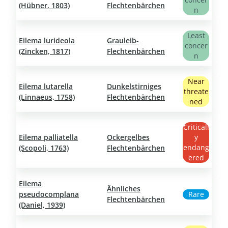
(Hübner, 1803)
Flechtenbärchen
n
Least
Eilema lurideola
Grauleib-
concer
(Zincken, 1817)
Flechtenbärchen
n
Near
Eilema lutarella
Dunkelstirniges
threate
(Linnaeus, 1758)
Flechtenbärchen
ned
Criticall
Eilema palliatella
Ockergelbes
y
endang
(Scopoli, 1763)
Flechtenbärchen
ered
Eilema
Ähnliches
pseudocomplana
Rare
Flechtenbärchen
(Daniel, 1939)