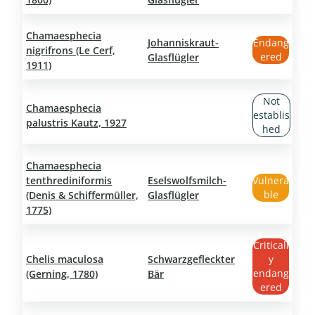
Chamaesphecia
Johanniskraut-
Endang
nigrifrons (Le Cerf,
ered
Glasflügler
1911)
Not
Chamaesphecia
establis
palustris Kautz, 1927
hed
Chamaesphecia
tenthrediniformis
Eselswolfsmilch-
Vulnera
ble
(Denis & Schiffermüller,
Glasflügler
1775)
Criticall
Chelis maculosa
Schwarzgefleckter
y
endang
(Gerning, 1780)
Bär
ered