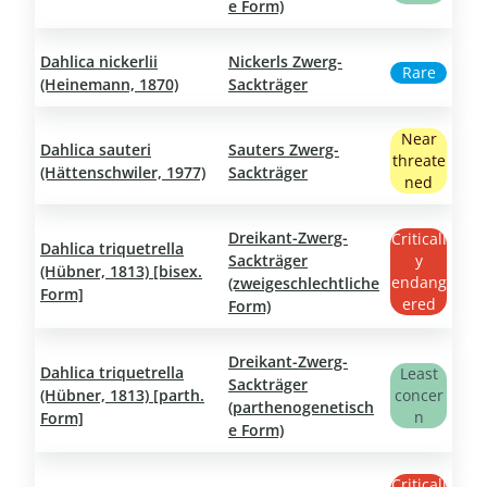
e Form)
Dahlica nickerlii
Nickerls Zwerg-
Rare
(Heinemann, 1870)
Sackträger
Near
Dahlica sauteri
Sauters Zwerg-
threate
(Hättenschwiler, 1977)
Sackträger
ned
Dreikant-Zwerg-
Criticall
Dahlica triquetrella
Sackträger
y
(Hübner, 1813) [bisex.
endang
(zweigeschlechtliche
Form]
ered
Form)
Dreikant-Zwerg-
Dahlica triquetrella
Least
Sackträger
(Hübner, 1813) [parth.
concer
(parthenogenetisch
n
Form]
e Form)
Criticall