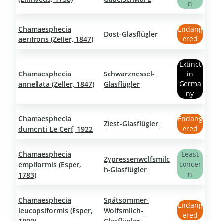
n
Chamaesphecia
Endang
Dost-Glasflügler
ered
aerifrons (Zeller, 1847)
Extinct
Chamaesphecia
Schwarznessel-
in
Germa
annellata (Zeller, 1847)
Glasflügler
ny
Chamaesphecia
Endang
Ziest-Glasflügler
ered
dumonti Le Cerf, 1922
Chamaesphecia
Least
Zypressenwolfsmilc
concer
empiformis (Esper,
h-Glasflügler
n
1783)
Chamaesphecia
Spätsommer-
Endang
leucopsiformis (Esper,
Wolfsmilch-
ered
1800)
Glasflügler