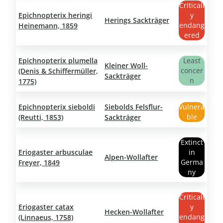
Criticall
Epichnopterix heringi
y
Herings Sackträger
endang
Heinemann, 1859
ered
Epichnopterix plumella
Least
Kleiner Woll-
concer
(Denis & Schiffermüller,
Sackträger
n
1775)
Epichnopterix sieboldi
Siebolds Felsflur-
Vulnera
ble
(Reutti, 1853)
Sackträger
Extinct
Eriogaster arbusculae
in
Alpen-Wollafter
Germa
Freyer, 1849
ny
Criticall
Eriogaster catax
y
Hecken-Wollafter
endang
(Linnaeus, 1758)