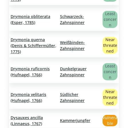
Least
Drymonia obliterata
Schwarzeck-
concer
(Esper, 1785)
Zahnspinner
n
Drymonia querna
Near
Weißbinden-
threate
(Denis & Schiffermüller,
Zahnspinner
ned
1775)
Least
Drymonia ruficornis
Dunkelgrauer
concer
(Hufnagel, 1766)
Zahnspinner
n
Near
Drymonia velitaris
Südlicher
threate
(Hufnagel, 1766)
Zahnspinner
ned
Dysauxes ancilla
Vulnera
Kammerjungfer
ble
(Linnaeus, 1767)