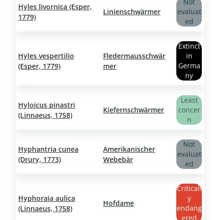
Not
Hyles livornica (Esper,
Linienschwärmer
evaluat
1779)
ed
Extinct
Hyles vespertilio
Fledermausschwär
in
Germa
(Esper, 1779)
mer
ny
Least
Hyloicus pinastri
Kiefernschwärmer
concer
(Linnaeus, 1758)
n
Not
Hyphantria cunea
Amerikanischer
evaluat
(Drury, 1773)
Webebär
ed
Criticall
Hyphoraia aulica
y
Hofdame
endang
(Linnaeus, 1758)
ered