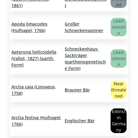
ed
1861)
r
Least
Apoda limacodes
Großer
concer
(Hufnagel, 1766)
Schneckenspinner
n
Schneckenhaus-
Apterona helicoidella
Least
Sackträger
(Vallot, 1827) [parth.
concer
(parthenogenetisch
n
Form]
e Form)
Near
Arctia caja (Linnaeus,
Brauner Bär
threate
1758)
ned
Extinct
Arctia festiva (Hufnagel,
in
Englischer Bär
Germa
1766)
ny