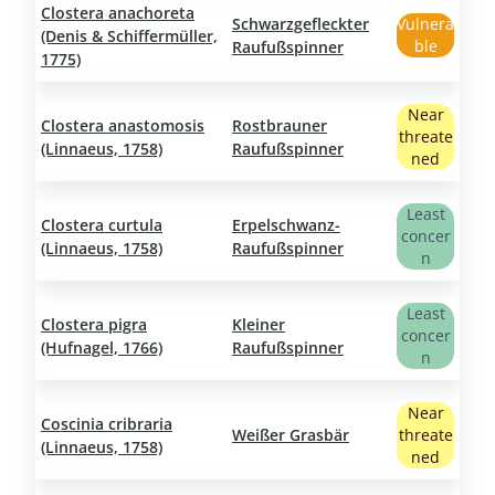
Clostera anachoreta
Schwarzgefleckter
Vulnera
(Denis & Schiffermüller,
ble
Raufußspinner
1775)
Near
Clostera anastomosis
Rostbrauner
threate
(Linnaeus, 1758)
Raufußspinner
ned
Least
Clostera curtula
Erpelschwanz-
concer
(Linnaeus, 1758)
Raufußspinner
n
Least
Clostera pigra
Kleiner
concer
(Hufnagel, 1766)
Raufußspinner
n
Near
Coscinia cribraria
Weißer Grasbär
threate
(Linnaeus, 1758)
ned