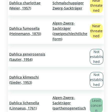
Near
Dahlica charlottae
Schmalschuppiger
threate
(Meier, 1957)
Zwerg-Sackträger
ned
Algen-Zwerg-
Near
Dahlica fumosella
Sackträger
threate
(Heinemann, 1870)
(zweigeschlechtliche
ned
Form)
Not
Dahlica generosensis
establis
(Sauter, 1954)
hed
Not
Dahlica klimeschi
establis
(Sieder, 1953)
hed
Algen-Zwerg-
Least
Dahlica lichenella
Sackträger
concer
(Linnaeus, 1761)
(parthenogenetisch
n