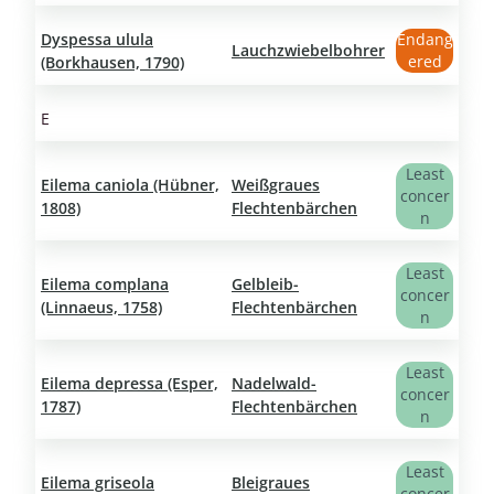
Dyspessa ulula
Endang
Lauchzwiebelbohrer
ered
(Borkhausen, 1790)
E
Least
Eilema caniola (Hübner,
Weißgraues
concer
1808)
Flechtenbärchen
n
Least
Eilema complana
Gelbleib-
concer
(Linnaeus, 1758)
Flechtenbärchen
n
Least
Eilema depressa (Esper,
Nadelwald-
concer
1787)
Flechtenbärchen
n
Least
Eilema griseola
Bleigraues
concer