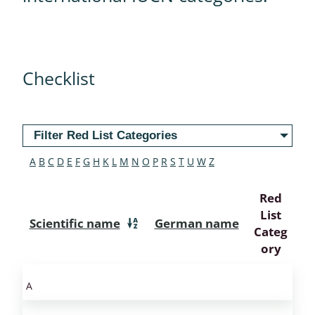
Checklist
Filter Red List Categories
A
B
C
D
E
F
G
H
K
L
M
N
O
P
R
S
T
U
W
Z
Red
List
Scientific name
German name
Categ
ory
A