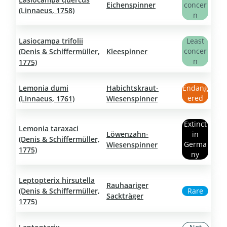
Eichenspinner
concer
(Linnaeus, 1758)
n
Lasiocampa trifolii
Least
concer
(Denis & Schiffermüller,
Kleespinner
n
1775)
Lemonia dumi
Habichtskraut-
Endang
ered
(Linnaeus, 1761)
Wiesenspinner
Extinct
Lemonia taraxaci
Löwenzahn-
in
(Denis & Schiffermüller,
Germa
Wiesenspinner
1775)
ny
Leptopterix hirsutella
Rauhaariger
(Denis & Schiffermüller,
Rare
Sackträger
1775)