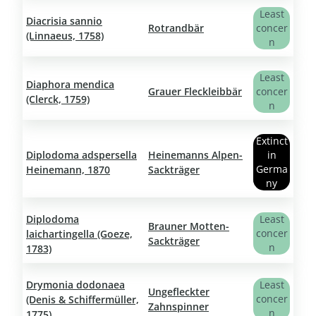
Least
Diacrisia sannio
Rotrandbär
concer
(Linnaeus, 1758)
n
Least
Diaphora mendica
Grauer Fleckleibbär
concer
(Clerck, 1759)
n
Extinct
Diplodoma adspersella
Heinemanns Alpen-
in
Germa
Heinemann, 1870
Sackträger
ny
Diplodoma
Least
Brauner Motten-
concer
laichartingella (Goeze,
Sackträger
n
1783)
Drymonia dodonaea
Least
Ungefleckter
concer
(Denis & Schiffermüller,
Zahnspinner
n
1775)