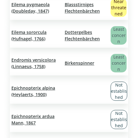
Near
Eilema pygmaeola
Blassstirniges
threate
(Doubleday, 1847)
Flechtenbärchen
ned
Least
Eilema sororcula
Dottergelbes
concer
(Hufnagel, 1766)
Flechtenbärchen
n
Least
Endromis versicolora
Birkenspinner
concer
(Linnaeus, 1758)
n
Not
Epichnopterix alpina
establis
(Heylaerts, 1900)
hed
Not
Epichnopterix ardua
establis
Mann, 1867
hed