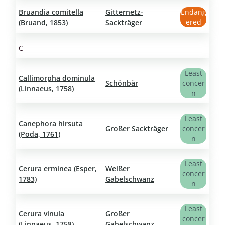
Bruandia comitella
Gitternetz-
Endang
ered
(Bruand, 1853)
Sackträger
C
Least
Callimorpha dominula
Schönbär
concer
(Linnaeus, 1758)
n
Least
Canephora hirsuta
Großer Sackträger
concer
(Poda, 1761)
n
Least
Cerura erminea (Esper,
Weißer
concer
1783)
Gabelschwanz
n
Least
Cerura vinula
Großer
concer
(Linnaeus, 1758)
Gabelschwanz