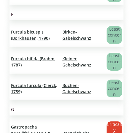
F
Least
Furcula bicuspis
Birken-
concer
(Borkhausen, 1790)
Gabelschwanz
n
Least
Furcula bifida (Brahm,
Kleiner
concer
1787)
Gabelschwanz
n
Least
Furcula furcula (Clerck,
Buchen-
concer
1759)
Gabelschwanz
n
G
Criticall
Gastropacha
y