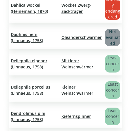
Dahlica wockei
Wockes Zwerg-
y
endang
(Heinemann, 1870)
Sackträger
ered
Not
Daphnis nerii
Oleanderschwärmer
evaluat
(Linnaeus, 1758)
ed
Least
Deilephila elpenor
Mittlerer
concer
(Linnaeus, 1758)
Weinschwärmer
n
Least
Deilephila porcellus
Kleiner
concer
(Linnaeus, 1758)
Weinschwärmer
n
Least
Dendrolimus pini
Kiefernspinner
concer
(Linnaeus, 1758)
n