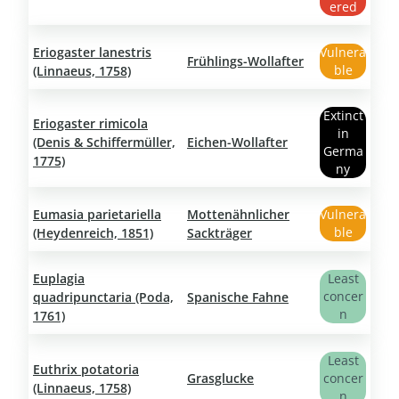
ered
Eriogaster lanestris
Vulnera
Frühlings-Wollafter
ble
(Linnaeus, 1758)
Extinct
Eriogaster rimicola
in
(Denis & Schiffermüller,
Eichen-Wollafter
Germa
1775)
ny
Eumasia parietariella
Mottenähnlicher
Vulnera
ble
(Heydenreich, 1851)
Sackträger
Euplagia
Least
concer
quadripunctaria (Poda,
Spanische Fahne
n
1761)
Least
Euthrix potatoria
Grasglucke
concer
(Linnaeus, 1758)
n