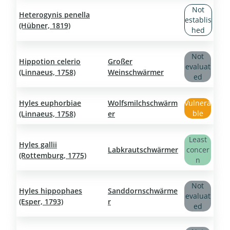
Not
Heterogynis penella
establis
(Hübner, 1819)
hed
Not
Hippotion celerio
Großer
evaluat
(Linnaeus, 1758)
Weinschwärmer
ed
Hyles euphorbiae
Wolfsmilchschwärm
Vulnera
ble
(Linnaeus, 1758)
er
Least
Hyles gallii
Labkrautschwärmer
concer
(Rottemburg, 1775)
n
Not
Hyles hippophaes
Sanddornschwärme
evaluat
(Esper, 1793)
r
ed