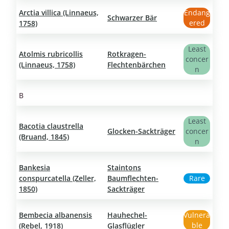
Arctia villica (Linnaeus,
Endang
Schwarzer Bär
ered
1758)
Least
Atolmis rubricollis
Rotkragen-
concer
(Linnaeus, 1758)
Flechtenbärchen
n
B
Least
Bacotia claustrella
Glocken-Sackträger
concer
(Bruand, 1845)
n
Bankesia
Staintons
conspurcatella (Zeller,
Baumflechten-
Rare
1850)
Sackträger
Bembecia albanensis
Hauhechel-
Vulnera
ble
(Rebel, 1918)
Glasflügler