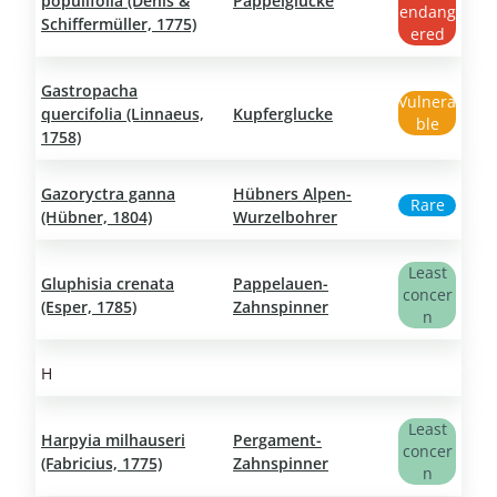
populifolia (Denis &
Pappelglucke
endang
Schiffermüller, 1775)
ered
Gastropacha
Vulnera
quercifolia (Linnaeus,
Kupferglucke
ble
1758)
Gazoryctra ganna
Hübners Alpen-
Rare
(Hübner, 1804)
Wurzelbohrer
Least
Gluphisia crenata
Pappelauen-
concer
(Esper, 1785)
Zahnspinner
n
H
Least
Harpyia milhauseri
Pergament-
concer
(Fabricius, 1775)
Zahnspinner
n