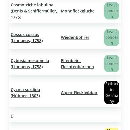
Cosmotriche lobulina
Least
concer
(Denis & Schiffermüller,
Mondfleckglucke
n
1775)
Least
Cossus cossus
Weidenbohrer
concer
(Linnaeus, 1758)
n
Least
Cybosia mesomella
Elfenbein-
concer
(Linnaeus, 1758)
Flechtenbärchen
n
Extinct
Cycnia sordida
in
Alpen-Fleckleibbär
Germa
(Hübner, 1803)
ny
D