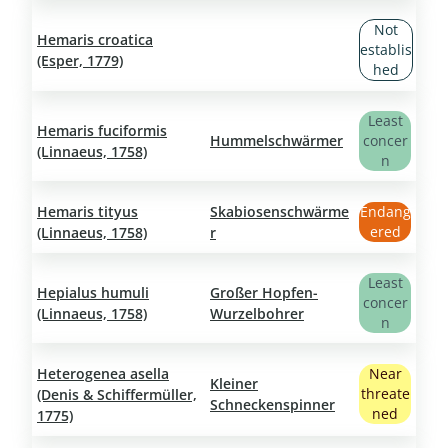
Not
Hemaris croatica
establis
(Esper, 1779)
hed
Least
Hemaris fuciformis
Hummelschwärmer
concer
(Linnaeus, 1758)
n
Hemaris tityus
Skabiosenschwärme
Endang
ered
(Linnaeus, 1758)
r
Least
Hepialus humuli
Großer Hopfen-
concer
(Linnaeus, 1758)
Wurzelbohrer
n
Heterogenea asella
Near
Kleiner
threate
(Denis & Schiffermüller,
Schneckenspinner
ned
1775)