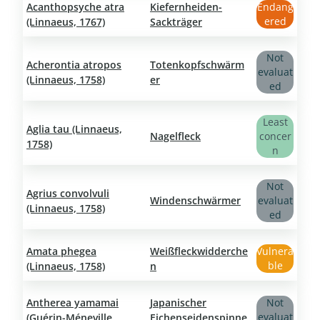
Acanthopsyche atra
Kiefernheiden-
Endang
ered
(Linnaeus, 1767)
Sackträger
Not
Acherontia atropos
Totenkopfschwärm
evaluat
(Linnaeus, 1758)
er
ed
Least
Aglia tau (Linnaeus,
Nagelfleck
concer
1758)
n
Not
Agrius convolvuli
Windenschwärmer
evaluat
(Linnaeus, 1758)
ed
Amata phegea
Weißfleckwidderche
Vulnera
ble
(Linnaeus, 1758)
n
Antherea yamamai
Japanischer
Not
evaluat
(Guérin-Méneville,
Eichenseidenspinne