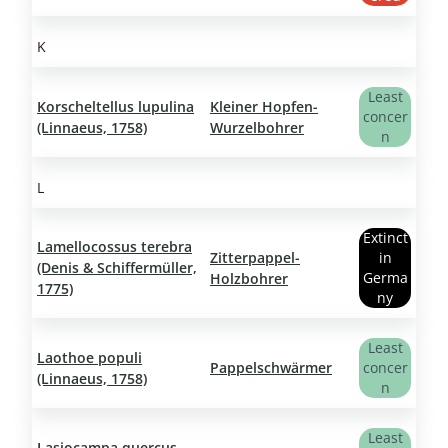
K
Least
Korscheltellus lupulina
Kleiner Hopfen-
concer
(Linnaeus, 1758)
Wurzelbohrer
n
L
Extinct
Lamellocossus terebra
Zitterpappel-
in
(Denis & Schiffermüller,
Germa
Holzbohrer
1775)
ny
Least
Laothoe populi
Pappelschwärmer
concer
(Linnaeus, 1758)
n
Least
Lasiocampa quercus