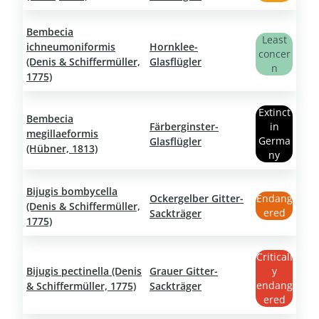
Bembecia
Least
ichneumoniformis
Hornklee-
concer
(Denis & Schiffermüller,
Glasflügler
n
1775)
Extinct
Bembecia
Färberginster-
in
megillaeformis
Germa
Glasflügler
(Hübner, 1813)
ny
Bijugis bombycella
Ockergelber Gitter-
Endang
(Denis & Schiffermüller,
ered
Sackträger
1775)
Criticall
Bijugis pectinella (Denis
Grauer Gitter-
y
endang
& Schiffermüller, 1775)
Sackträger
ered