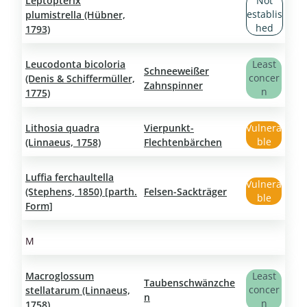
Leptopterix
Not
establis
plumistrella (Hübner,
hed
1793)
Leucodonta bicoloria
Least
Schneeweißer
concer
(Denis & Schiffermüller,
Zahnspinner
n
1775)
Lithosia quadra
Vierpunkt-
Vulnera
ble
(Linnaeus, 1758)
Flechtenbärchen
Luffia ferchaultella
Vulnera
(Stephens, 1850) [parth.
Felsen-Sackträger
ble
Form]
M
Macroglossum
Least
Taubenschwänzche
concer
stellatarum (Linnaeus,
n
n
1758)