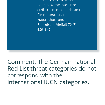
Band 3: Wirbellose Tiere
(Teil 1). – Bonn (Bundesamt
für Naturschutz). –
Naturschutz und
Biologische Vielfalt 70 (3):
629–642.
Comment: The German national
Red List threat categories do not
correspond with the
international IUCN categories.