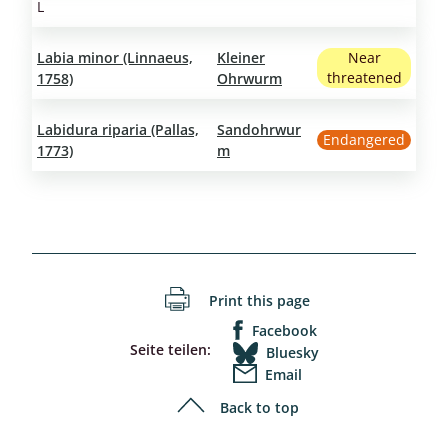
L
Labia minor (Linnaeus,
Kleiner
Near
threatened
1758)
Ohrwurm
Labidura riparia (Pallas,
Sandohrwur
Endangered
1773)
m
Print this page
Facebook
Seite teilen:
Bluesky
Email
Back to top