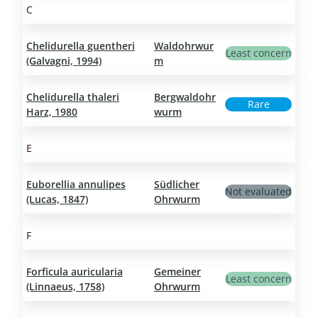
C
Chelidurella guentheri
Waldohrwur
Least concern
(Galvagni, 1994)
m
Chelidurella thaleri
Bergwaldohr
Rare
Harz, 1980
wurm
E
Euborellia annulipes
Südlicher
Not evaluated
(Lucas, 1847)
Ohrwurm
F
Forficula auricularia
Gemeiner
Least concern
(Linnaeus, 1758)
Ohrwurm