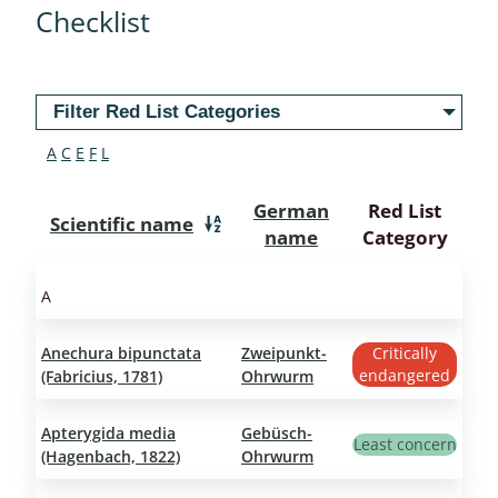
Checklist
Filter Red List Categories
A
C
E
F
L
German
Red List
Scientific name
name
Category
A
Anechura bipunctata
Zweipunkt-
Critically
endangered
(Fabricius, 1781)
Ohrwurm
Apterygida media
Gebüsch-
Least concern
(Hagenbach, 1822)
Ohrwurm