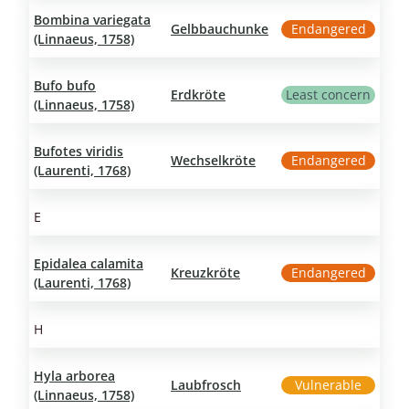
Bombina variegata
Gelbbauchunke
Endangered
(Linnaeus, 1758)
Bufo bufo
Erdkröte
Least concern
(Linnaeus, 1758)
Bufotes viridis
Wechselkröte
Endangered
(Laurenti, 1768)
E
Epidalea calamita
Kreuzkröte
Endangered
(Laurenti, 1768)
H
Hyla arborea
Laubfrosch
Vulnerable
(Linnaeus, 1758)