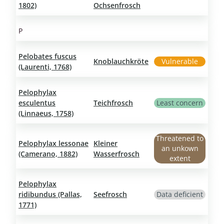
1802)
Ochsenfrosch
P
Pelobates fuscus
Knoblauchkröte
Vulnerable
(Laurenti, 1768)
Pelophylax
esculentus
Teichfrosch
Least concern
(Linnaeus, 1758)
Threatened to
Pelophylax lessonae
Kleiner
an unkown
(Camerano, 1882)
Wasserfrosch
extent
Pelophylax
ridibundus (Pallas,
Seefrosch
Data deficient
1771)