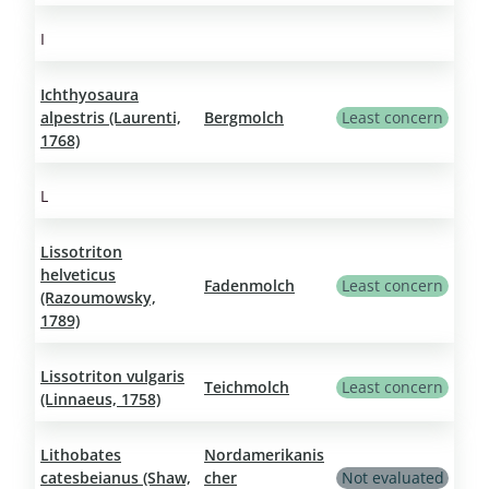
I
Ichthyosaura
alpestris (Laurenti,
Bergmolch
Least concern
1768)
L
Lissotriton
helveticus
Fadenmolch
Least concern
(Razoumowsky,
1789)
Lissotriton vulgaris
Teichmolch
Least concern
(Linnaeus, 1758)
Lithobates
Nordamerikanis
catesbeianus (Shaw,
cher
Not evaluated