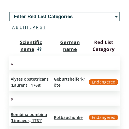
Filter Red List Categories
A
B
E
H
I
L
P
R
S
T
Scientific
German
Red List
name
name
Category
A
Alytes obstetricans
Geburtshelferkr
Endangered
(Laurenti, 1768)
öte
B
Bombina bombina
Rotbauchunke
Endangered
(Linnaeus, 1761)