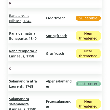
R
Rana arvalis
Moorfrosch
Vulnerable
Nilsson, 1842
Rana dalmatina
Near
Springfrosch
threatened
Bonaparte, 1840
Rana temporaria
Near
Grasfrosch
threatened
Linnaeus, 1758
S
Salamandra atra
Alpensalamand
Least concern
Laurenti, 1768
er
Salamandra
Feuersalamand
Near
salamandra
threatened
er
(Linnaeus, 1758)