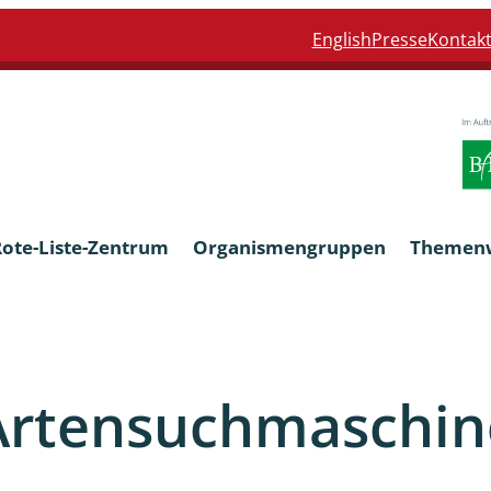
English
Presse
Kontak
Rote-Liste-Zentrum
Organismengruppen
Themen
Armleuchteralgen
Artensuchmaschin
Farn- und Blütenpflanzen
eln
Limnische Braunalgen und Ro