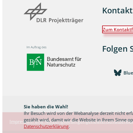
Kontakt
Schaben
Schmetter
Zum Kontaktf
Schwebfli
Folgen 
Spanner, E
Spinnen
Blu
Spinnerart
Steinflieg
Tagfalter,
Sie haben die Wahl!
Ihr Besuch wird von der Webanalyse derzeit nicht erf
Tastermüc
gezählt wird, damit wir die Website in Ihrem Sinne o
Impressum und Nutzungsbedingungen
Datenschutzerklä
Datenschutzerklärung
.
Teredilia