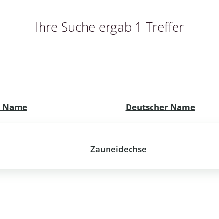
cken
Ihre Suche ergab 1 Treffer
egen
r, Trägspinner, Graueulchen
gler
er Name
Deutscher Name
cken
Zauneidechse
ßer, Doppelfüßer
gen
artige, Stutzkäferartige,
nende Kolbenwasserkäfer,
käfer