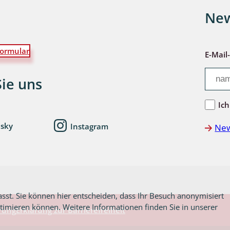
New
lingsmücken
ormular
E-Mail
egen
Sie uns
ulenspinner, Sichelflügler
Ich
esky
Instagram
New
ige Falter
en
 Widderchen
asst. Sie können hier entscheiden, dass Ihr Besuch anonymisiert
ken
ptimieren können. Weitere Informationen finden Sie in unserer
rung
Erklärung zur Barrierefreiheit
 und Heteromera