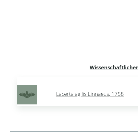
Dunkelmü
Eintagsfli
Eulenfalte
Fransenflü
Gnitzen
Wissenschaftlich
Heuschre
Lacerta agilis Linnaeus, 1758
Hundertfü
Köcherflie
Kurzflügler
landbewoh
Ufer-Kugel