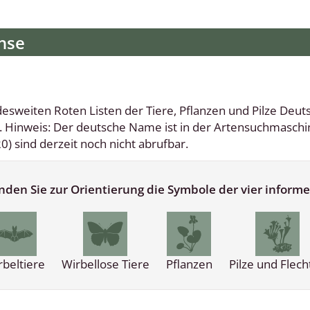
lusken
Limnische Kieselalgen
men- und Resedakäfer
Marine Makroalgen
ebse
Moose
äfer
Schlauchalgen
sweiten Roten Listen der Tiere, Pflanzen und Pilze Deuts
Hinweis: Der deutsche Name ist in der Artensuchmaschine 
Zieralgen
0) sind derzeit noch nicht abrufbar.
nde wirbellose Meerestiere
 finden Sie zur Orientierung die Symbole der vier infor
r, Kernkäfer und
r
ücken
rbeltiere
Wirbellose Tiere
Pflanzen
Pilze und Flech
a
nia