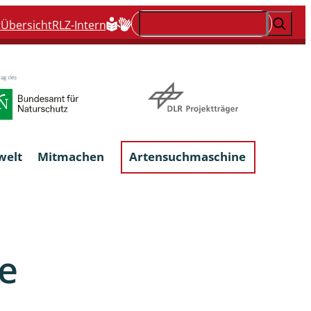
Suchen
t
Übersicht
RLZ-Intern
welt
Mitmachen
Artensuchmaschine
Flechten, flechtenbewohnende und
flechtenähnliche Pilze
e
Großpilze
talgen
Phytoparasitische Kleinpilze