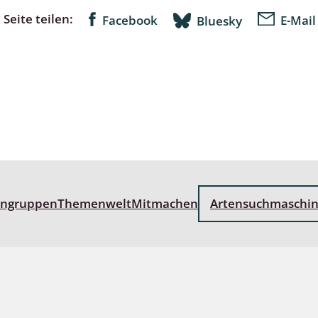
Seite teilen:
Facebook
E-Mail
Bluesky
 Tanz-, Rennraubfliegen
und Sandlaufkäfer
artige
r
espen
engruppen
Themenwelt
Mitmachen
Artensuchmaschi
rpione
en
mer
r