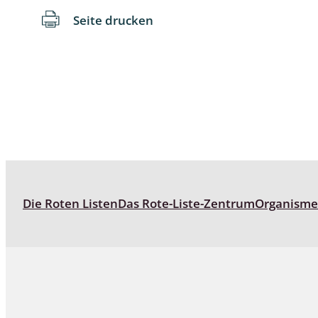
Seite drucken
Langbein-,
Laufkäfer 
Libellen
Netzflügler
Ohrwürme
Pflanzenw
Die Roten Listen
Das Rote-Liste-Zentrum
Organism
Pseudosko
Raubflieg
Regenwür
Rüsselkäfe