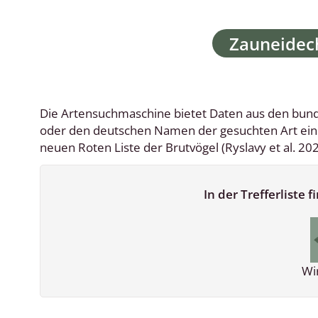
Reptilien
Binnenmol
Suchbegriff
Säugetiere
Blatt-, Sa
Süßwasserfische und Neunaugen
Blattfußkr
Blatthornk
Die Artensuchmaschine bietet Daten aus den bunde
oder den deutschen Namen der gesuchten Art ein. 
Bockkäfer
neuen Roten Liste der Brutvögel (Ryslavy et al. 202
Bodenlebe
In der Trefferliste
Borkenkäfe
Breitrüssle
Büschelm
Wi
Clavicorni
Diversicor