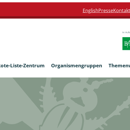
English
Presse
Kontak
Rote-Liste-Zentrum
Organismengruppen
Themen
Armleuchteralgen
Farn- und Blütenpflanzen
eln
Limnische Braunalgen und Ro