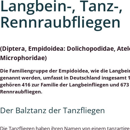
Langbein-, Tanz-,
cken
Rennraubfliegen
egen
r, Trägspinner, Graueulchen
(Diptera, Empidoidea: Dolichopodidae, Atel
gler
Microphoridae)
Die Familiengruppe der Empidoidea, wie die Langbein
cken
genannt werden, umfasst in Deutschland insgesamt 1
gehören 416 zur Familie der Langbeinfliegen und 673 
ßer, Doppelfüßer
Rennraubfliegen.
gen
Der Balztanz der Tanzfliegen
artige, Stutzkäferartige,
nende Kolbenwasserkäfer,
Die Tanzfliegen haben ihren Namen von einem tanzartig
käfer