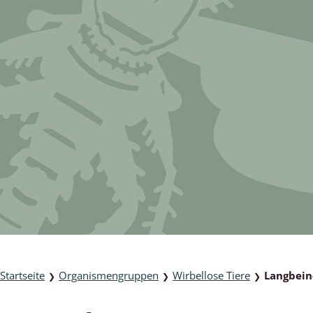
lusken
Limnische Kieselalgen
men- und Resedakäfer
Marine Makroalgen
ebse
Moose
äfer
Schlauchalgen
Zieralgen
nde wirbellose Meerestiere
r, Kernkäfer und
r
ücken
a
Startseite
Organismengruppen
Wirbellose Tiere
Langbein-
❯
❯
❯
nia