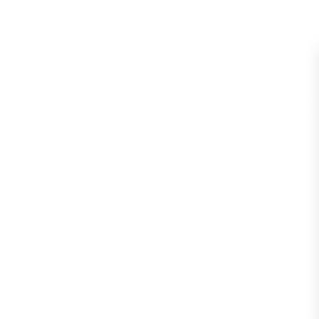
Wanzen
Wasserbe
Weberkne
Wespen
Zikaden
Zünslerfal