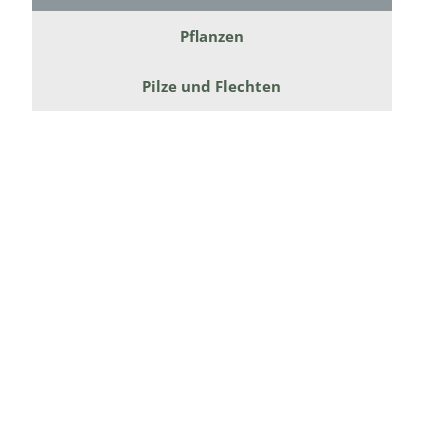
Pflanzen
Dunkelmü
Eintagsfli
Pilze und Flechten
Eulenfalte
Fransenflü
Gnitzen
Heuschre
Hundertfü
Köcherflie
Kurzflügler
landbewoh
Ufer-Kugel