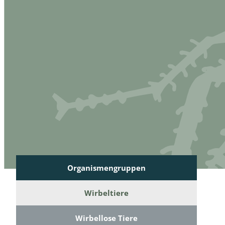
Reptilien
Binnenmol
Säugetiere
Blatt-, Sa
Süßwasserfische und Neunaugen
Blattfußkr
Blatthornk
Bockkäfer
Bodenlebe
Borkenkäfe
Breitrüssle
Organismengruppen
Büschelm
Wirbeltiere
Clavicorni
Wirbellose Tiere
Diversicor