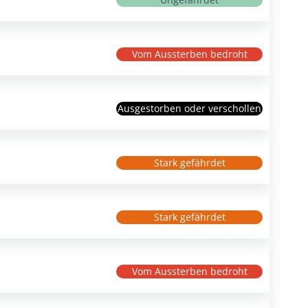
Vom Aussterben bedroht
Ausgestorben oder verschollen
Stark gefährdet
Stark gefährdet
Vom Aussterben bedroht