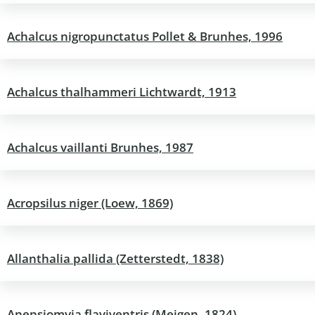
Achalcus nigropunctatus Pollet & Brunhes, 1996
Achalcus thalhammeri Lichtwardt, 1913
Achalcus vaillanti Brunhes, 1987
Acropsilus niger (Loew, 1869)
Allanthalia pallida (Zetterstedt, 1838)
Anepsiomyia flaviventris (Meigen, 1824)