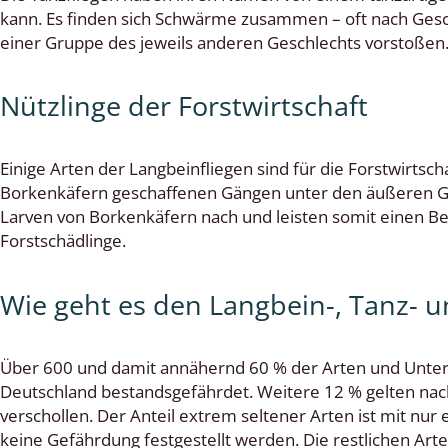
kann. Es finden sich Schwärme zusammen – oft nach Geschl
 Tanz-, Rennraubfliegen
einer Gruppe des jeweils anderen Geschlechts vorstoßen.
und Sandlaufkäfer
Nützlinge der Forstwirtschaft
Einige Arten der Langbeinfliegen sind für die Forstwirtsch
artige
Borkenkäfern geschaffenen Gängen unter den äußeren Ge
Larven von Borkenkäfern nach und leisten somit einen Be
r
Forstschädlinge.
espen
Wie geht es den Langbein-, Tanz- 
rpione
en
Über 600 und damit annähernd 60 % der Arten und Unterar
Deutschland bestandsgefährdet. Weitere 12 % gelten nach
mer
verschollen. Der Anteil extrem seltener Arten ist mit nur 
keine Gefährdung festgestellt werden. Die restlichen Art
r