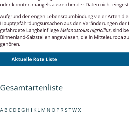
oder konnten mangels ausreichender Daten nicht eingest
Aufgrund der engen Lebensraumbindung vieler Arten die
Hauptgefährdungsursachen aus den Veränderungen der Le
lingsmücken
gefährdete Langbeinfliege
Melanostolus nigricilius
, sind b
Binnenland-Salzstellen angewiesen, die in Mitteleuropa
egen
gehören.
ulenspinner, Sichelflügler
Aktuelle Rote Liste
ige Falter
Gesamtartenliste
en
 Widderchen
A
B
C
D
E
G
H
I
K
L
M
N
O
P
R
S
T
W
X
ken
 und Heteromera