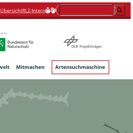
Suchen
t
Übersicht
RLZ-Intern
welt
Mitmachen
Artensuchmaschine
Flechten, flechtenbewohnende und
flechtenähnliche Pilze
Großpilze
talgen
Phytoparasitische Kleinpilze