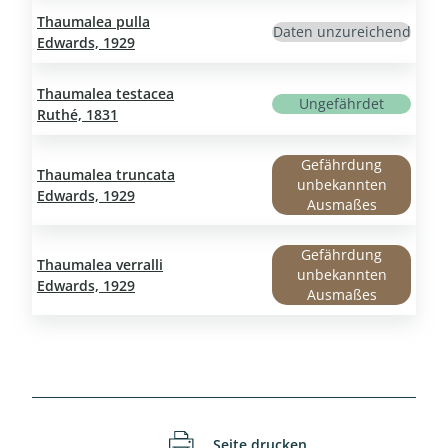
Thaumalea pulla
Daten unzureichend
Edwards, 1929
Thaumalea testacea
Ungefährdet
Ruthé, 1831
Gefährdung
Thaumalea truncata
unbekannten
Edwards, 1929
Ausmaßes
Gefährdung
Thaumalea verralli
unbekannten
Edwards, 1929
Ausmaßes
Seite drucken