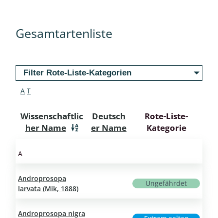
Gesamtartenliste
Filter Rote-Liste-Kategorien
A
T
Wissenschaftlic
Deutsch
Rote-Liste-
her Name
er Name
Kategorie
A
Androprosopa
Ungefährdet
larvata (Mik, 1888)
Androprosopa nigra