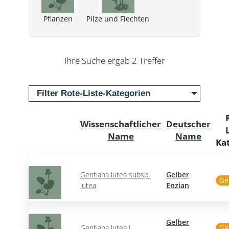
Pflanzen
Pilze und Flechten
Ihre Suche ergab 2 Treffer
Filter Rote-Liste-Kategorien
Wissenschaftlicher
Deutscher
L
Name
Name
Ka
Gentiana lutea subsp.
Gelber
Ge
lutea
Enzian
Gelber
Gentiana lutea L.
Ge