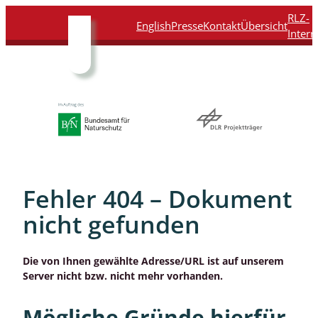
Direkt
Direkt
Direkt
Direkt
RLZ-
English
Presse
Kontakt
Übersicht
zum
zur
zur
zur
Intern
Inhalt
Hauptnavigation
Suche
Fußleiste
Fehler 404 – Dokument
nicht gefunden
Die von Ihnen gewählte Adresse/URL ist auf unserem
Server nicht bzw. nicht mehr vorhanden.
Mögliche Gründe hierfür