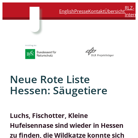
Direkt
Direkt
Direkt
Direkt
RLZ-
English
Presse
Kontakt
Übersicht
zum
zur
zur
zur
Intern
Inhalt
Hauptnavigation
Suche
Fußleiste
Neue Rote Liste
Hessen: Säugetiere
Luchs, Fischotter, Kleine
Hufeisennase sind wieder in Hessen
zu finden, die Wildkatze konnte sich