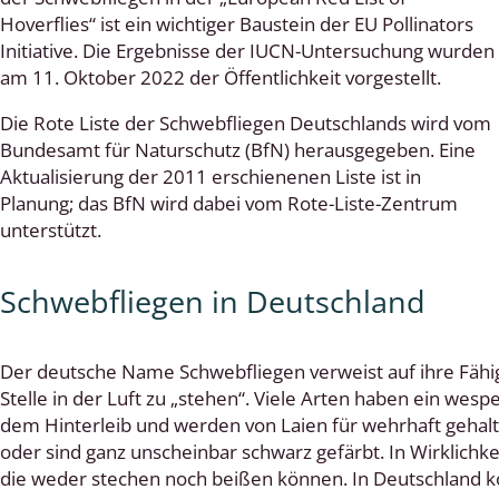
Hoverflies“ ist ein wichtiger Baustein der EU Pollinators
 Tanz-, Rennraubfliegen
Initiative. Die Ergebnisse der IUCN-Untersuchung wurden
am 11. Oktober 2022 der Öffentlichkeit vorgestellt.
und Sandlaufkäfer
Die Rote Liste der Schwebfliegen Deutschlands wird vom
Bundesamt für Naturschutz (BfN) herausgegeben. Eine
Aktualisierung der 2011 erschienenen Liste ist in
artige
Planung; das BfN wird dabei vom Rote-Liste-Zentrum
unterstützt.
r
Schwebfliegen in Deutschland
espen
rpione
Der deutsche Name Schwebfliegen verweist auf ihre Fähig
en
Stelle in der Luft zu „stehen“. Viele Arten haben ein wes
dem Hinterleib und werden von Laien für wehrhaft geha
mer
oder sind ganz unscheinbar schwarz gefärbt. In Wirklichke
die weder stechen noch beißen können. In Deutschland k
r