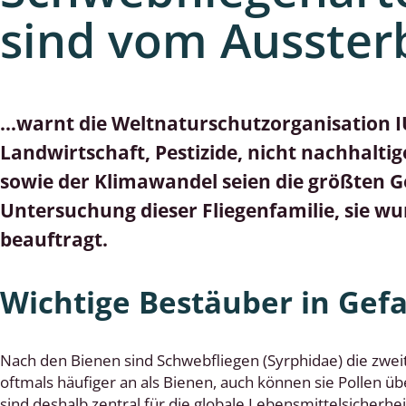
lusken
Limnische Kieselalgen
sind vom Ausster
men- und Resedakäfer
Marine Makroalgen
ebse
Moose
…warnt die Weltnaturschutzorganisation IU
äfer
Schlauchalgen
Landwirtschaft, Pestizide, nicht nachhalti
Zieralgen
sowie der Klimawandel seien die größten Ge
Untersuchung dieser Fliegenfamilie, sie w
nde wirbellose Meerestiere
beauftragt.
r, Kernkäfer und
r
Wichtige Bestäuber in Gef
ücken
a
Nach den Bienen sind Schwebfliegen (Syrphidae) die zweit
oftmals häufiger an als Bienen, auch können sie Pollen ü
nia
sind deshalb zentral für die globale Lebensmittelsicherhe