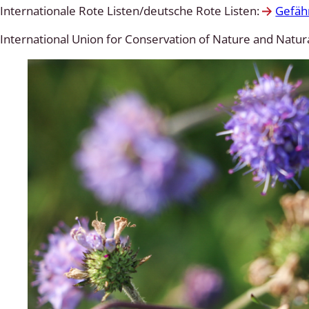
Internationale Rote Listen/deutsche Rote Listen:
Gefäh
International Union for Conservation of Nature and Natur
wohnende Käfer
chte
ter