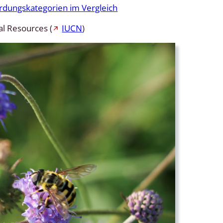
rdungskategorien im Vergleich
al Resources (
IUCN
)