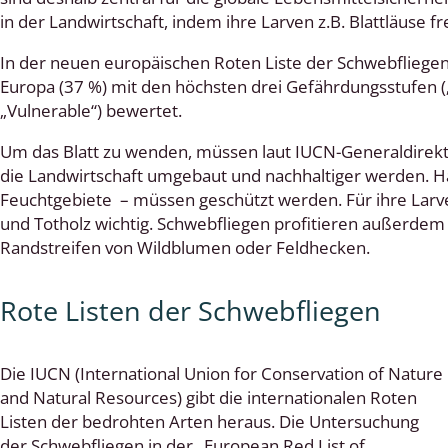
in der Landwirtschaft, indem ihre Larven z.B. Blattläuse fr
cken
In der neuen europäischen Roten Liste der Schwebfliege
egen
Europa (37 %) mit den höchsten drei Gefährdungsstufen („
„Vulnerable“) bewertet.
r, Trägspinner, Graueulchen
Um das Blatt zu wenden, müssen laut IUCN-Generaldirekto
gler
die Landwirtschaft umgebaut und nachhaltiger werden. Ha
Feuchtgebiete – müssen geschützt werden. Für ihre Lar
und Totholz wichtig. Schwebfliegen profitieren außerdem 
Randstreifen von Wildblumen oder Feldhecken.
cken
Rote Listen der Schwebfliegen
ßer, Doppelfüßer
gen
Die IUCN (International Union for Conservation of Nature
artige, Stutzkäferartige,
and Natural Resources) gibt die internationalen Roten
nende Kolbenwasserkäfer,
Listen der bedrohten Arten heraus. Die Untersuchung
käfer
der Schwebfliegen in der „European Red List of