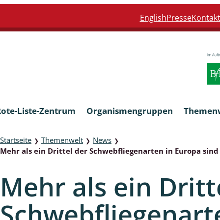
English
Presse
Kontak
Rote-Liste-Zentrum
Organismengruppen
Themen
Startseite
Themenwelt
News
❯
❯
❯
Mehr als ein Drittel der Schwebfliegenarten in Europa si
Armleuchteralgen
Mehr als ein Dritt
Farn- und Blütenpflanzen
Schwebfliegenart
eln
Limnische Braunalgen und Ro