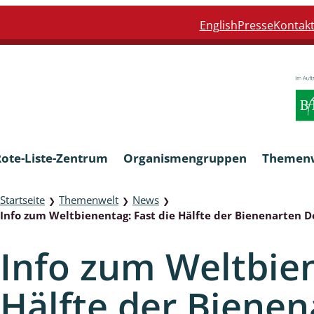
English
Presse
Kontak
Rote-Liste-Zentrum
Organismengruppen
Themen
Startseite
Themenwelt
News
❯
❯
❯
Info zum Weltbienentag: Fast die Hälfte der Bienenarten 
Armleuchteralgen
Info zum Weltbien
Farn- und Blütenpflanzen
Hälfte der Bienen
eln
Limnische Braunalgen und Ro