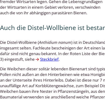
fremder Wirtsarten legen. Gehen die Lebensgrundlagen
der Wirtsarten in einem Gebiet verloren, verschwinden
 Tanz-, Rennraubfliegen
auch die von ihr abhängigen parasitären Bienen.
und Sandlaufkäfer
Auch die Distel-Wollbiene ist best
artige
Die Distel-Wollbiene (
Anthidium nanum
) ist in Deutschla
insgesamt selten. Fachleute bescheinigen der Art einen l
r
dafür sind nicht genau bekannt. In der Roten Liste der Bie
3) eingestuft, siehe
Steckbrief
.
espen
Die Weibchen dieser solitär lebenden Bienenart sind typ
rpione
Pollen nicht außen an den Hinterbeinen wie etwa Honig
an der Unterseite ihres Hinterleibs. Dabei ist diese nur 
en
unauffällige Art auf Korbblütengewächse, zum Beispiel Dis
Weibchen bauen ihre Nester in Pflanzenstängeln, aus den
mer
Baumaterial verwenden sie anschließend weiche Pflanze
r