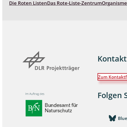
Die Roten Listen
Das Rote-Liste-Zentrum
Organism
Kontakt
Zum Kontaktf
Folgen 
Blu