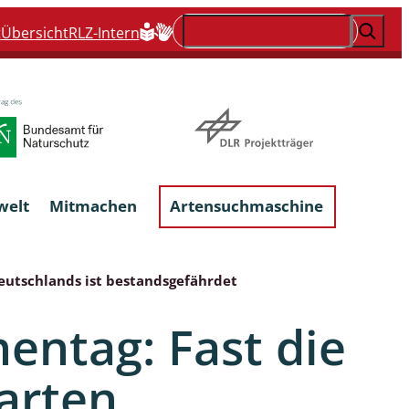
Suchen
t
Übersicht
RLZ-Intern
welt
Mitmachen
Artensuchmaschine
Deutschlands ist bestandsgefährdet
Flechten, flechtenbewohnende und
flechtenähnliche Pilze
entag: Fast die
Großpilze
arten
talgen
Phytoparasitische Kleinpilze