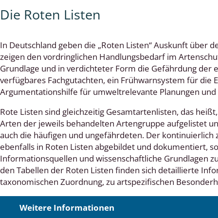
Die Roten Listen
lingsmücken
In Deutschland geben die „Roten Listen“ Auskunft über de
zeigen den vordringlichen Handlungsbedarf im Artenschut
egen
Grundlage und in verdichteter Form die Gefährdung der ei
verfügbares Fachgutachten, ein Frühwarnsystem für die Ent
ulenspinner, Sichelflügler
Argumentationshilfe für umweltrelevante Planungen und
Rote Listen sind gleichzeitig Gesamtartenlisten, das hei
Arten der jeweils behandelten Artengruppe aufgelistet und
ige Falter
auch die häufigen und ungefährdeten. Der kontinuierlic
ebenfalls in Roten Listen abgebildet und dokumentiert, so
en
Informationsquellen und wissenschaftliche Grundlagen zur
den Tabellen der Roten Listen finden sich detaillierte I
 Widderchen
taxonomischen Zuordnung, zu artspezifischen Besonderh
ken
Weitere Informationen
 und Heteromera