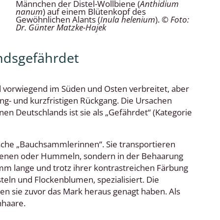
Männchen der Distel-Wollbiene (
Anthidium
nanum
) auf einem Blütenkopf des
Gewöhnlichen Alants (
Inula helenium
).
© Foto:
Dr. Günter Matzke-Hajek
andsgefährdet
nd vorwiegend im Süden und Osten verbreitet, aber
ang- und kurzfristigen Rückgang. Die Ursachen
nen Deutschlands ist sie als „Gefährdet“ (Kategorie
ische „Bauchsammlerinnen“. Sie transportieren
bienen oder Hummeln, sondern in der Behaarung
7 mm lange und trotz ihrer kontrastreichen Färbung
teln und Flockenblumen, spezialisiert. Die
en sie zuvor das Mark heraus genagt haben. Als
nhaare.