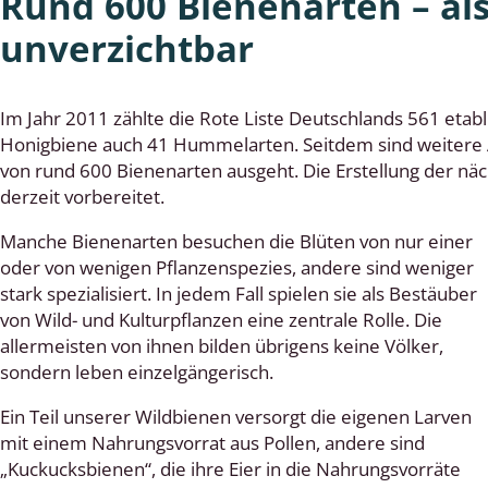
Rund 600 Bienenarten – al
unverzichtbar
cken
egen
Im Jahr 2011 zählte die Rote Liste Deutschlands 561 eta
r, Trägspinner, Graueulchen
Honigbiene auch 41 Hummelarten. Seitdem sind weitere 
von rund 600 Bienenarten ausgeht. Die Erstellung der nä
gler
derzeit vorbereitet.
Manche Bienenarten besuchen die Blüten von nur einer
oder von wenigen Pflanzenspezies, andere sind weniger
cken
stark spezialisiert. In jedem Fall spielen sie als Bestäuber
von Wild- und Kulturpflanzen eine zentrale Rolle. Die
ßer, Doppelfüßer
allermeisten von ihnen bilden übrigens keine Völker,
sondern leben einzelgängerisch.
gen
Ein Teil unserer Wildbienen versorgt die eigenen Larven
artige, Stutzkäferartige,
mit einem Nahrungsvorrat aus Pollen, andere sind
nende Kolbenwasserkäfer,
„Kuckucksbienen“, die ihre Eier in die Nahrungsvorräte
käfer