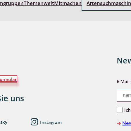
engruppen
Themenwelt
Mitmachen
Artensuchmaschi
New
ormular
E-Mail
Sie uns
Ich
esky
Instagram
New