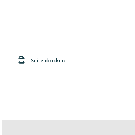
Wanzen
Wasserbe
Weberkne
Wespen
Seite drucken
Zikaden
Zünslerfal