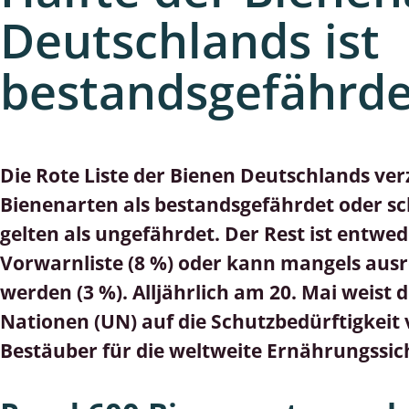
lusken
Limnische Kieselalgen
Deutschlands ist
men- und Resedakäfer
Marine Makroalgen
bestandsgefährde
ebse
Moose
äfer
Schlauchalgen
Die Rote Liste der Bienen Deutschlands ve
Zieralgen
Bienenarten als bestandsgefährdet oder s
nde wirbellose Meerestiere
gelten als ungefährdet. Der Rest ist entwed
r, Kernkäfer und
Vorwarnliste (8 %) oder kann mangels ausr
r
werden (3 %). Alljährlich am 20. Mai weist
Nationen (UN) auf die Schutzbedürftigkeit
ücken
Bestäuber für die weltweite Ernährungssich
a
nia