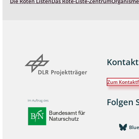
Die Roten Listen
Das Rote-Liste-Zentrum
Organism
Wanzen
Wasserbe
Weberkne
Wespen
Kontakt
Zikaden
Zum Kontaktf
Zünslerfal
Folgen 
Blu