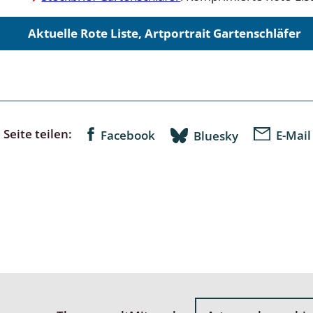
Aktuelle Rote Liste, Artportrait Gartenschläfer
lingsmücken
egen
ulenspinner, Sichelflügler
Seite teilen:
Facebook
E-Mail
Bluesky
ige Falter
en
 Widderchen
ken
 und Heteromera