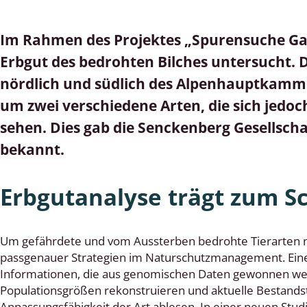
lusken
Limnische Kieselalgen
Im Rahmen des Projektes „Spurensuche Ga
men- und Resedakäfer
Marine Makroalgen
Erbgut des bedrohten Bilches untersucht. 
ebse
Moose
nördlich und südlich des Alpenhauptkamme
äfer
Schlauchalgen
um zwei verschiedene Arten, die sich jedo
sehen. Dies gab die Senckenberg Gesellsch
Zieralgen
bekannt.
nde wirbellose Meerestiere
Erbgutanalyse trägt zum Sc
r, Kernkäfer und
r
ücken
Um gefährdete und vom Aussterben bedrohte Tierarten na
passgenauer Strategien im Naturschutzmanagement. Eine
a
Informationen, die aus genomischen Daten gewonnen werd
Populationsgrößen rekonstruieren und aktuelle Bestands
nia
Anpassungsfähigkeit der Art ablesen. In einer neuen Stud