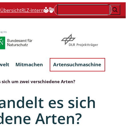
Suchen
t
Übersicht
RLZ-Intern
welt
Mitmachen
Artensuchmaschine
s sich um zwei verschiedene Arten?
Flechten, flechtenbewohnende und
andelt es sich
flechtenähnliche Pilze
dene Arten?
Großpilze
talgen
Phytoparasitische Kleinpilze