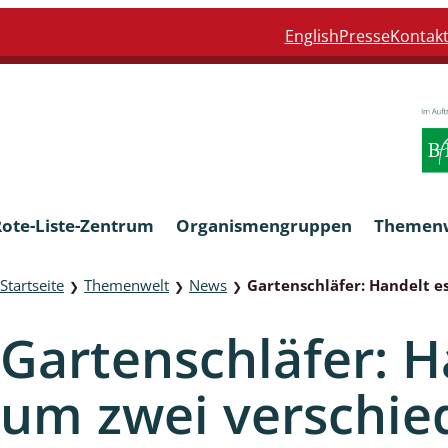
English
Presse
Kontak
Rote-Liste-Zentrum
Organismengruppen
Themen
Startseite
Themenwelt
News
Gartenschläfer: Handelt e
❯
❯
❯
Armleuchteralgen
Gartenschläfer: H
Farn- und Blütenpflanzen
um zwei verschie
eln
Limnische Braunalgen und Ro