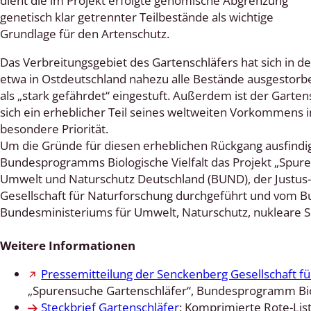
dient die im Projekt erfolgte genomische Abgrenzung
genetisch klar getrennter Teilbestände als wichtige
 Tanz-, Rennraubfliegen
Grundlage für den Artenschutz.
und Sandlaufkäfer
Das Verbreitungsgebiet des Gartenschläfers hat sich in de
etwa in Ostdeutschland nahezu alle Bestände ausgestorbe
als „stark gefährdet“ eingestuft. Außerdem ist der Garte
sich ein erheblicher Teil seines weltweiten Vorkommens i
artige
besondere Priorität.
Um die Gründe für diesen erheblichen Rückgang ausfindi
r
Bundesprogramms Biologische Vielfalt das Projekt „Spure
Umwelt und Naturschutz Deutschland (BUND), der Justus-
espen
Gesellschaft für Naturforschung durchgeführt und vom B
Bundesministeriums für Umwelt, Naturschutz, nukleare S
rpione
Weitere Informationen
en
Pressemitteilung der Senckenberg Gesellschaft f
mer
„Spurensuche Gartenschläfer“, Bundesprogramm Biol
Steckbrief Gartenschläfer
: Komprimierte Rote-Lis
r