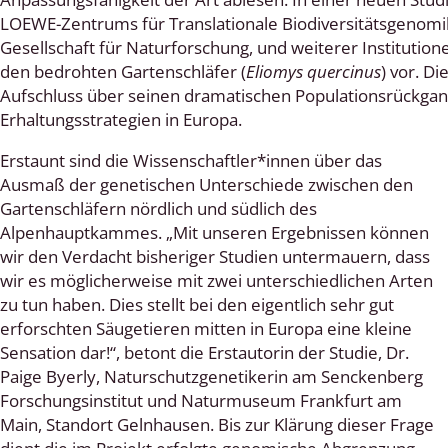
LOEWE-Zentrums für Translationale Biodiversitätsgenomi
cken
Gesellschaft für Naturforschung, und weiterer Instituti
den bedrohten Gartenschläfer (
Eliomys quercinus
) vor. D
egen
Aufschluss über seinen dramatischen Populationsrückgang
Erhaltungsstrategien in Europa.
r, Trägspinner, Graueulchen
Erstaunt sind die Wissenschaftler*innen über das
gler
Ausmaß der genetischen Unterschiede zwischen den
Gartenschläfern nördlich und südlich des
Alpenhauptkammes. „Mit unseren Ergebnissen können
wir den Verdacht bisheriger Studien untermauern, dass
cken
wir es möglicherweise mit zwei unterschiedlichen Arten
zu tun haben. Dies stellt bei den eigentlich sehr gut
ßer, Doppelfüßer
erforschten Säugetieren mitten in Europa eine kleine
gen
Sensation dar!“, betont die Erstautorin der Studie, Dr.
Paige Byerly, Naturschutzgenetikerin am Senckenberg
artige, Stutzkäferartige,
Forschungsinstitut und Naturmuseum Frankfurt am
nende Kolbenwasserkäfer,
Main, Standort Gelnhausen. Bis zur Klärung dieser Frage
käfer