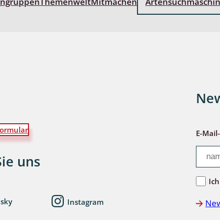
engruppen
Themenwelt
Mitmachen
Artensuchmaschi
wohnende Käfer
chte
New
ormular
ter
E-Mail
Sie uns
Ich
esky
Instagram
New