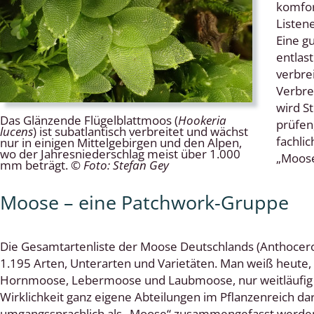
komfor
Listen
Eine g
entlas
lingsmücken
verbre
Verbre
egen
wird S
Das Glänzende Flügelblattmoos (
Hookeria
ulenspinner, Sichelflügler
prüfen
lucens
) ist subatlantisch verbreitet und wächst
fachlic
nur in einigen Mittelgebirgen und den Alpen,
wo der Jahresniederschlag meist über 1.000
„Moose
mm beträgt.
© Foto: Stefan Gey
ige Falter
Moose – eine Patchwork-Gruppe
en
Die Gesamtartenliste der Moose Deutschlands (Anthocer
 Widderchen
1.195 Arten, Unterarten und Varietäten. Man weiß heute,
Hornmoose, Lebermoose und Laubmoose, nur weitläufig mi
ken
Wirklichkeit ganz eigene Abteilungen im Pflanzenreich da
 und Heteromera
umgangssprachlich als „Moose“ zusammengefasst werde