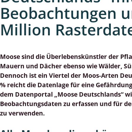
lusken
Limnische Kieselalgen
Beobachtungen u
men- und Resedakäfer
Marine Makroalgen
Million Rasterdat
ebse
Moose
äfer
Schlauchalgen
Moose sind die Überlebenskünstler der Pflan
Zieralgen
Mauern und Dächer ebenso wie Wälder, Sü
nde wirbellose Meerestiere
Dennoch ist ein Viertel der Moos-Arten De
r, Kernkäfer und
% reicht die Datenlage für eine Gefährdung
r
dem Datenportal „Moose Deutschlands“ wird
Beobachtungsdaten zu erfassen und für de
ücken
zu verwenden.
a
nia