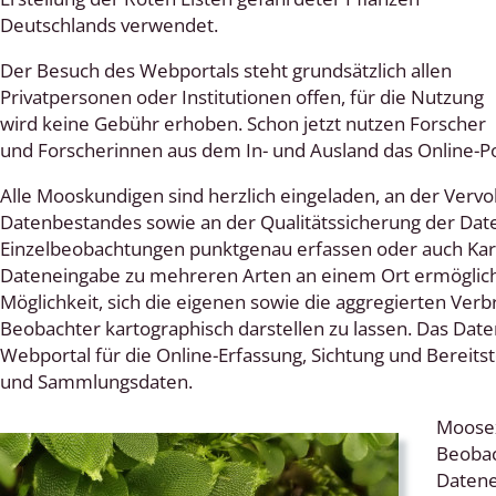
Deutschlands verwendet.
 Tanz-, Rennraubfliegen
Der Besuch des Webportals steht grundsätzlich allen
und Sandlaufkäfer
Privatpersonen oder Institutionen offen, für die Nutzung
wird keine Gebühr erhoben. Schon jetzt nutzen Forscher
und Forscherinnen aus dem In- und Ausland das Online-Po
artige
Alle Mooskundigen sind herzlich eingeladen, an der Vervo
Datenbestandes sowie an der Qualitätssicherung der Dat
r
Einzelbeobachtungen punktgenau erfassen oder auch Karti
Dateneingabe zu mehreren Arten an einem Ort ermögliche
espen
Möglichkeit, sich die eigenen sowie die aggregierten Ve
Beobachter kartographisch darstellen zu lassen. Das Dat
rpione
Webportal für die Online-Erfassung, Sichtung und Berei
und Sammlungsdaten.
en
Moosex
mer
Beobac
Datene
r