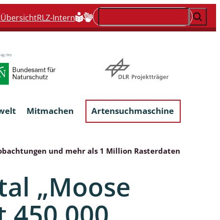
Suchen
t
Übersicht
RLZ-Intern
welt
Mitmachen
Artensuchmaschine
obachtungen und mehr als 1 Million Rasterdaten
Flechten, flechtenbewohnende und
flechtenähnliche Pilze
tal „Moose
Großpilze
t 450.000
talgen
Phytoparasitische Kleinpilze