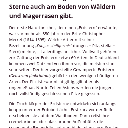
Sterne auch am Boden von Wäldern
und Magerrasen gibt.
Der erste Naturforscher, der einen „Erdstern“ erwähnte,
war vor mehr als 350 Jahren der Brite Christopher
Merret (1614-1695). Welche Art er mit seiner
Bezeichnung „
Fungus stelliformis
“ (fungus = Pilz, stella =
Stern) meinte, ist allerdings unsicher. Weltweit gehören
zur Gattung der Erdsterne etwa 60 Arten. In Deutschland
kommen zwei Dutzend von ihnen vor, die meisten sind
sehr selten. Der hier vorgestellte Gewimperte Erdstern
(
Geastrum fimbriatum
) gehört zu den wenigen häufigeren
Arten. Der Pilz ist zwar nicht giftig, gilt aber als
ungenießbar. Nur in Teilen Asiens werden die jungen,
noch vollständig geschlossenen Pilze gegessen.
Die Fruchtkörper der Erdsterne entwickeln sich anfangs
knapp unter der Erdoberfläche. Erst kurz vor der Reife
erscheinen sie auf dem Waldboden. Dann reißt ihre
cremefarbene oder blassbraune Außenhülle, die
sogenannte Exoperidie, auf und bildet eine sternförmige