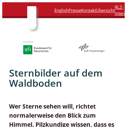
Direkt
Direkt
Direkt
Direkt
RLZ-
English
Presse
Kontakt
Übersicht
zum
zur
zur
zur
Intern
Inhalt
Hauptnavigation
Suche
Fußleiste
Sternbilder auf dem
Waldboden
Wer Sterne sehen will, richtet
normalerweise den Blick zum
Himmel. Pilzkundige wissen, dass es