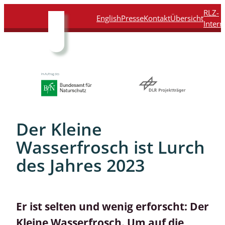
Direkt
Direkt
Direkt
Direkt
RLZ-
English
Presse
Kontakt
Übersicht
zum
zur
zur
zur
Intern
Inhalt
Hauptnavigation
Suche
Fußleiste
Der Kleine
Wasserfrosch ist Lurch
des Jahres 2023
Er ist selten und wenig erforscht: Der
Kleine Wasserfrosch. Um auf die