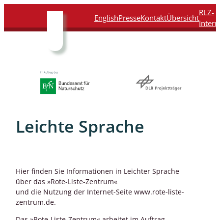
Direkt
Direkt
Direkt
Direkt
RLZ-
English
Presse
Kontakt
Übersicht
zum
zur
zur
zur
Intern
Inhalt
Hauptnavigation
Suche
Fußleiste
Leichte Sprache
Hier finden Sie Informationen in Leichter Sprache
über das »Rote-Liste-Zentrum«
und die Nutzung der Internet-Seite www.rote-liste-
zentrum.de.
Das »Rote-Liste-Zentrum« arbeitet im Auftrag