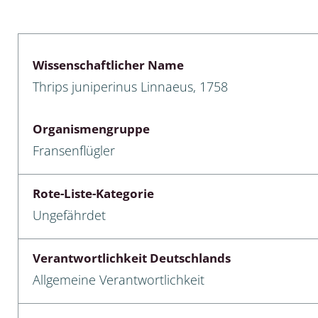
lusken
Limnische Kieselalgen
men- und Resedakäfer
Marine Makroalgen
Wissenschaftlicher Name
ebse
Moose
Thrips juniperinus Linnaeus, 1758
äfer
Schlauchalgen
Organismengruppe
Zieralgen
Fransenflügler
nde wirbellose Meerestiere
Rote-Liste-Kategorie
r, Kernkäfer und
Ungefährdet
r
ücken
Verantwortlichkeit Deutschlands
Allgemeine Verantwortlichkeit
a
nia