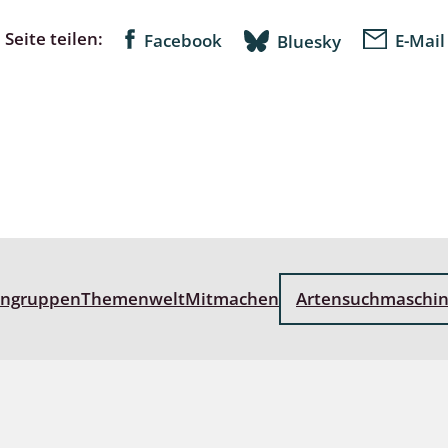
Seite teilen:
Facebook
E-Mail
Bluesky
lingsmücken
egen
ulenspinner, Sichelflügler
ige Falter
engruppen
Themenwelt
Mitmachen
Artensuchmaschi
en
 Widderchen
ken
 und Heteromera