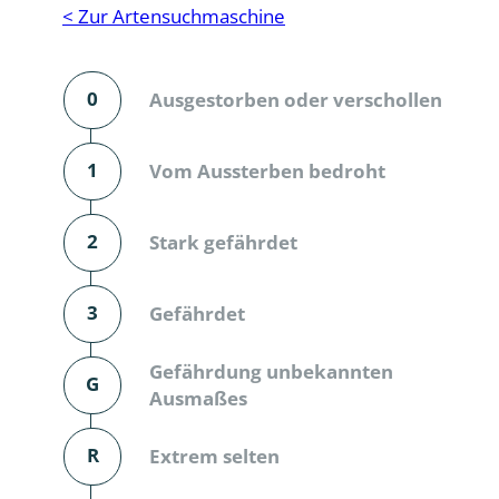
Reptilien
Binnenmol
< Zur Artensuchmaschine
Säugetiere
Blatt-, Sa
0
Ausgestorben oder verschollen
Süßwasserfische und Neunaugen
Blattfußkr
Blatthornk
1
Vom Aussterben bedroht
Bockkäfer
2
Stark gefährdet
Bodenlebe
3
Gefährdet
Borkenkäfe
Breitrüssle
Gefährdung unbekannten
G
Büschelm
Ausmaßes
Clavicorni
R
Extrem selten
Diversicor