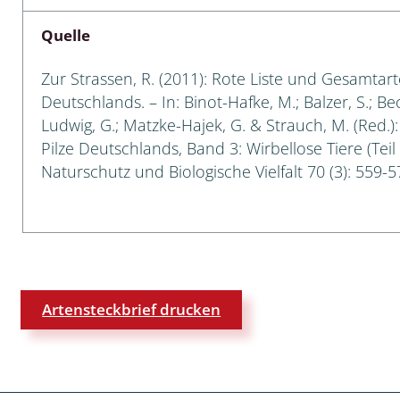
Quelle
 Tanz-, Rennraubfliegen
und Sandlaufkäfer
Zur Strassen, R. (2011): Rote Liste und Gesamtart
Deutschlands. – In: Binot-Hafke, M.; Balzer, S.; Be
Ludwig, G.; Matzke-Hajek, G. & Strauch, M. (Red.)
Pilze Deutschlands, Band 3: Wirbellose Tiere (Teil
artige
Naturschutz und Biologische Vielfalt 70 (3): 559-5
r
espen
rpione
Artensteckbrief drucken
en
mer
r