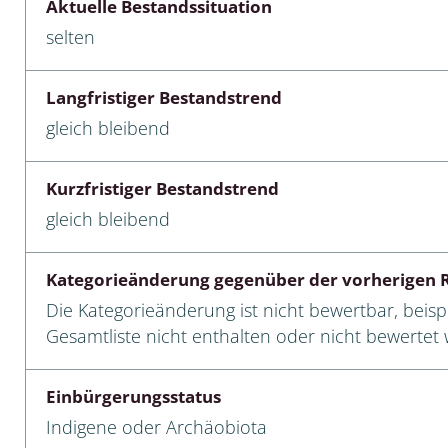
Aktuelle Bestandssituation
selten
cken
egen
Langfristiger Bestandstrend
r, Trägspinner, Graueulchen
gleich bleibend
gler
Kurzfristiger Bestandstrend
gleich bleibend
cken
Kategorieänderung gegenüber der vorherigen R
ßer, Doppelfüßer
Die Kategorieänderung ist nicht bewertbar, beispi
Gesamtliste nicht enthalten oder nicht bewertet w
gen
Einbürgerungsstatus
artige, Stutzkäferartige,
nende Kolbenwasserkäfer,
Indigene oder Archäobiota
käfer