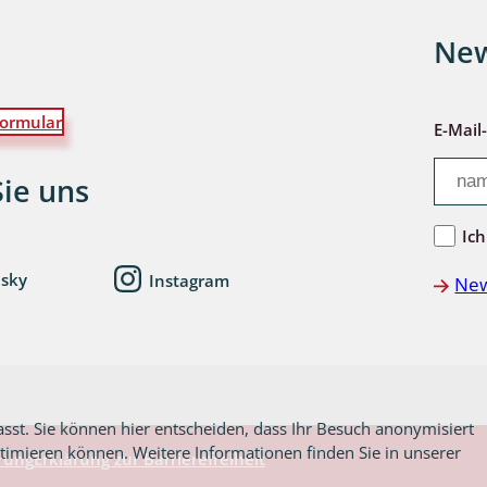
New
wohnende Käfer
ormular
E-Mail
chte
Sie uns
Ich
esky
Instagram
New
ter
asst. Sie können hier entscheiden, dass Ihr Besuch anonymisiert
ptimieren können. Weitere Informationen finden Sie in unserer
rung
Erklärung zur Barrierefreiheit