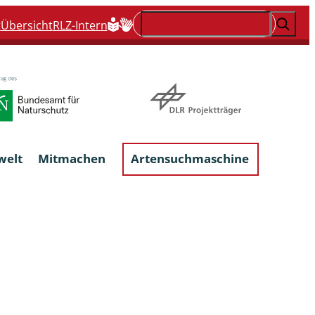
Suchen
t
Übersicht
RLZ-Intern
welt
Mitmachen
Artensuchmaschine
Flechten, flechtenbewohnende und
flechtenähnliche Pilze
Großpilze
talgen
Phytoparasitische Kleinpilze