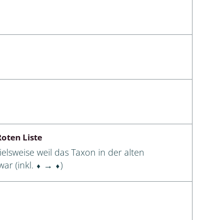
oten Liste
elsweise weil das Taxon in der alten
ar (inkl. ⬧ → ⬧)