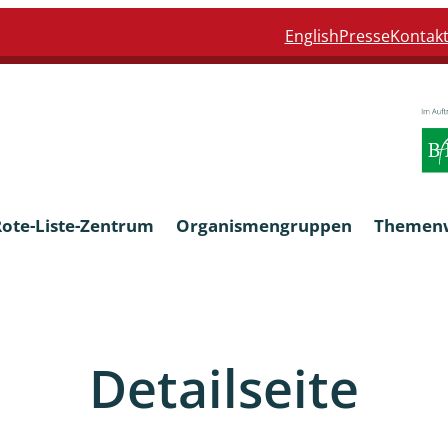
English
Presse
Kontak
Rote-Liste-Zentrum
Organismengruppen
Themen
Armleuchteralgen
Detailseite
Farn- und Blütenpflanzen
eln
Limnische Braunalgen und Ro