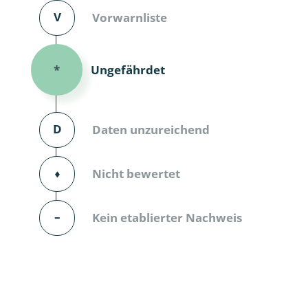
V
Vorwarnliste
Dunkelmü
Eintagsfli
Ungefährdet
*
Eulenfalte
Fransenflü
D
Daten unzureichend
Gnitzen
⬧
Nicht bewertet
Heuschre
Hundertfü
–
Kein etablierter Nachweis
Köcherflie
Kurzflügler
landbewoh
Ufer-Kugel