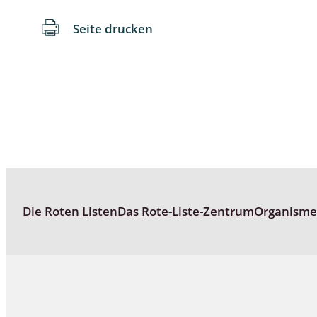
Seite drucken
Schaben
Schmetter
Schwebfli
Spanner, E
Spinnen
Spinnerart
Die Roten Listen
Das Rote-Liste-Zentrum
Organism
Steinflieg
Tagfalter,
Tastermüc
Teredilia