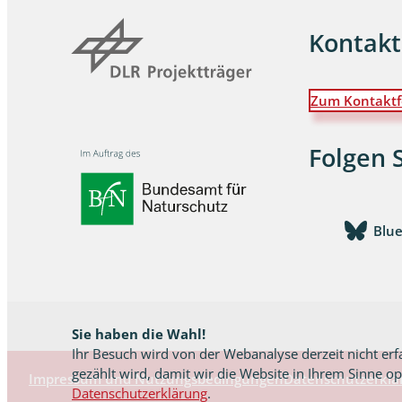
Kontakt
Wanzen
Wasserbe
Zum Kontaktf
Weberkne
Folgen 
Wespen
Zikaden
Blu
Zünslerfal
Sie haben die Wahl!
Ihr Besuch wird von der Webanalyse derzeit nicht erf
gezählt wird, damit wir die Website in Ihrem Sinne o
Impressum und Nutzungsbedingungen
Datenschutzerklä
Datenschutzerklärung
.