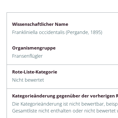
lusken
Limnische Kieselalgen
men- und Resedakäfer
Marine Makroalgen
Wissenschaftlicher Name
ebse
Moose
Frankliniella occidentalis (Pergande, 1895)
äfer
Schlauchalgen
Organismengruppe
Zieralgen
Fransenflügler
nde wirbellose Meerestiere
Rote-Liste-Kategorie
r, Kernkäfer und
Nicht bewertet
r
ücken
Kategorieänderung gegenüber der vorherigen R
Die Kategorieänderung ist nicht bewertbar, beispi
a
Gesamtliste nicht enthalten oder nicht bewertet w
nia