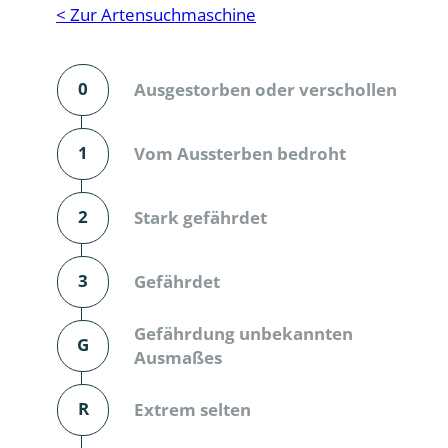
Reptilien
Binnenmol
< Zur Artensuchmaschine
Säugetiere
Blatt-, Sa
0
Ausgestorben oder verschollen
Süßwasserfische und Neunaugen
Blattfußkr
Blatthornk
1
Vom Aussterben bedroht
Bockkäfer
2
Stark gefährdet
Bodenlebe
3
Gefährdet
Borkenkäfe
Breitrüssle
Gefährdung unbekannten
G
Büschelm
Ausmaßes
Clavicorni
R
Extrem selten
Diversicor