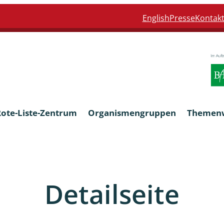
English
Presse
Kontak
Rote-Liste-Zentrum
Organismengruppen
Themen
Armleuchteralgen
Detailseite
Farn- und Blütenpflanzen
eln
Limnische Braunalgen und Ro