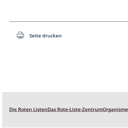
Langbein-,
Laufkäfer 
Seite drucken
Libellen
Netzflügler
Ohrwürme
Pflanzenw
Pseudosko
Raubflieg
Die Roten Listen
Das Rote-Liste-Zentrum
Organism
Regenwür
Rüsselkäfe