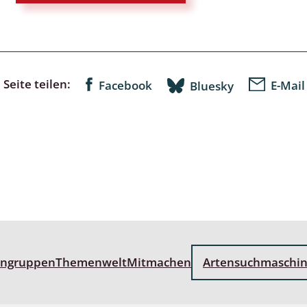
 Tanz-, Rennraubfliegen
und Sandlaufkäfer
Seite teilen:
Facebook
E-Mail
Bluesky
artige
r
espen
rpione
en
engruppen
Themenwelt
Mitmachen
Artensuchmaschi
mer
r