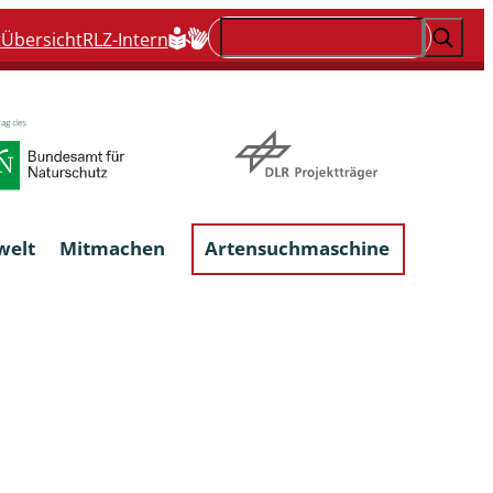
Suchen
t
Übersicht
RLZ-Intern
welt
Mitmachen
Artensuchmaschine
Flechten, flechtenbewohnende und
flechtenähnliche Pilze
Großpilze
talgen
Phytoparasitische Kleinpilze