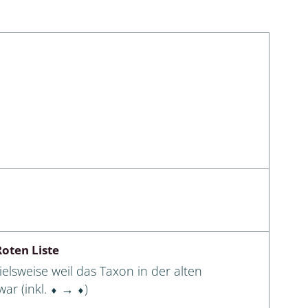
Schleimpilze
oten Liste
elsweise weil das Taxon in der alten
ar (inkl. ⬧ → ⬧)