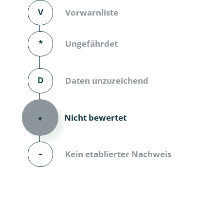
V
Vorwarnliste
Dunkelmü
Eintagsfli
*
Ungefährdet
Eulenfalte
D
Daten unzureichend
Fransenflü
Gnitzen
Nicht bewertet
⬧
Heuschre
Hundertfü
–
Kein etablierter Nachweis
Köcherflie
Kurzflügler
landbewoh
Ufer-Kugel