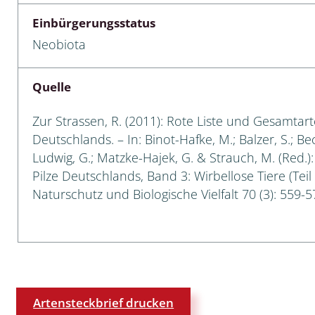
Einbürgerungsstatus
cken
Neobiota
egen
Quelle
r, Trägspinner, Graueulchen
Zur Strassen, R. (2011): Rote Liste und Gesamtart
gler
Deutschlands. – In: Binot-Hafke, M.; Balzer, S.; Be
Ludwig, G.; Matzke-Hajek, G. & Strauch, M. (Red.)
Pilze Deutschlands, Band 3: Wirbellose Tiere (Teil
cken
Naturschutz und Biologische Vielfalt 70 (3): 559-5
ßer, Doppelfüßer
gen
artige, Stutzkäferartige,
nende Kolbenwasserkäfer,
Artensteckbrief drucken
käfer