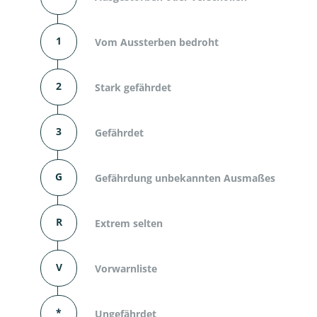
1
Vom Aussterben bedroht
2
Stark gefährdet
3
Gefährdet
G
Gefährdung unbekannten Ausmaßes
R
Extrem selten
V
Vorwarnliste
*
Ungefährdet