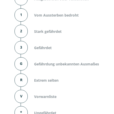
1
Vom Aussterben bedroht
2
Stark gefährdet
3
Gefährdet
G
Gefährdung unbekannten Ausmaßes
R
Extrem selten
V
Vorwarnliste
*
Ungefährdet