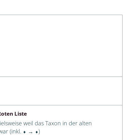
Schleimpilze
oten Liste
elsweise weil das Taxon in der alten
ar (inkl. ⬧ → ⬧)