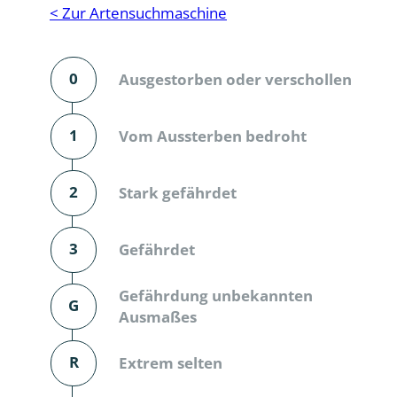
Reptilien
Binnenmol
< Zur Artensuchmaschine
Säugetiere
Blatt-, Sa
0
Ausgestorben oder verschollen
Süßwasserfische und Neunaugen
Blattfußkr
Blatthornk
1
Vom Aussterben bedroht
Bockkäfer
2
Stark gefährdet
Bodenlebe
3
Gefährdet
Borkenkäfe
Breitrüssle
Gefährdung unbekannten
G
Büschelm
Ausmaßes
Clavicorni
R
Extrem selten
Diversicor