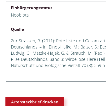
Einbürgerungsstatus
cken
Neobiota
egen
Quelle
r, Trägspinner, Graueulchen
Zur Strassen, R. (2011): Rote Liste und Gesamtart
gler
Deutschlands. – In: Binot-Hafke, M.; Balzer, S.; Be
Ludwig, G.; Matzke-Hajek, G. & Strauch, M. (Red.)
Pilze Deutschlands, Band 3: Wirbellose Tiere (Teil
cken
Naturschutz und Biologische Vielfalt 70 (3): 559-5
ßer, Doppelfüßer
gen
artige, Stutzkäferartige,
nende Kolbenwasserkäfer,
Artensteckbrief drucken
käfer