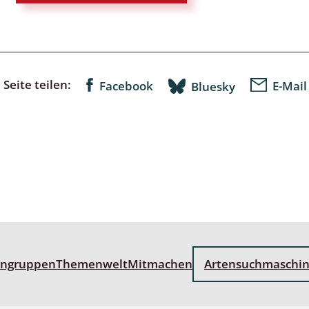
 Tanz-, Rennraubfliegen
und Sandlaufkäfer
Seite teilen:
Facebook
E-Mail
Bluesky
artige
r
espen
rpione
en
engruppen
Themenwelt
Mitmachen
Artensuchmaschi
mer
r