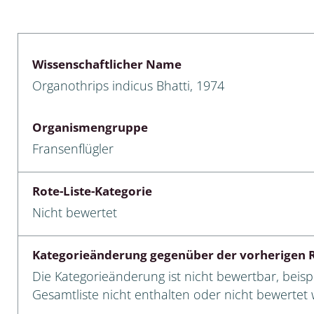
lusken
Limnische Kieselalgen
men- und Resedakäfer
Marine Makroalgen
Wissenschaftlicher Name
ebse
Moose
Organothrips indicus Bhatti, 1974
äfer
Schlauchalgen
Organismengruppe
Zieralgen
Fransenflügler
nde wirbellose Meerestiere
Rote-Liste-Kategorie
r, Kernkäfer und
Nicht bewertet
r
ücken
Kategorieänderung gegenüber der vorherigen R
Die Kategorieänderung ist nicht bewertbar, beispi
a
Gesamtliste nicht enthalten oder nicht bewertet w
nia