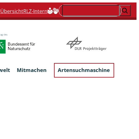
Suchen
t
Übersicht
RLZ-Intern
welt
Mitmachen
Artensuchmaschine
Flechten, flechtenbewohnende und
flechtenähnliche Pilze
Großpilze
talgen
Phytoparasitische Kleinpilze