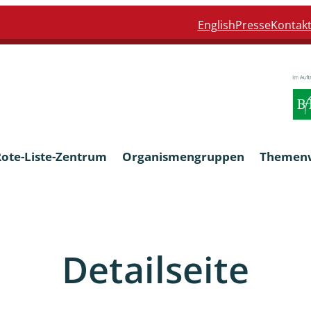
English
Presse
Kontak
Rote-Liste-Zentrum
Organismengruppen
Themen
Armleuchteralgen
Detailseite
Farn- und Blütenpflanzen
eln
Limnische Braunalgen und Ro