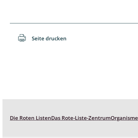
Langbein-,
Laufkäfer 
Seite drucken
Libellen
Netzflügler
Ohrwürme
Pflanzenw
Pseudosko
Raubflieg
Die Roten Listen
Das Rote-Liste-Zentrum
Organism
Regenwür
Rüsselkäfe