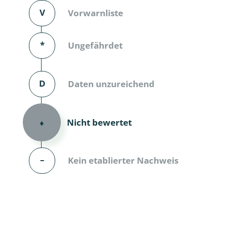
V
Vorwarnliste
Dunkelmü
Eintagsfli
*
Ungefährdet
Eulenfalte
D
Daten unzureichend
Fransenflü
Gnitzen
Nicht bewertet
⬧
Heuschre
Hundertfü
–
Kein etablierter Nachweis
Köcherflie
Kurzflügler
landbewoh
Ufer-Kugel