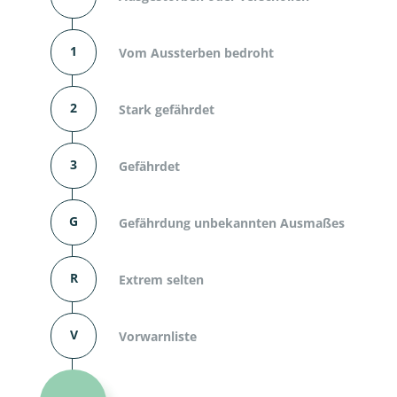
1
Vom Aussterben bedroht
2
Stark gefährdet
3
Gefährdet
G
Gefährdung unbekannten Ausmaßes
R
Extrem selten
V
Vorwarnliste