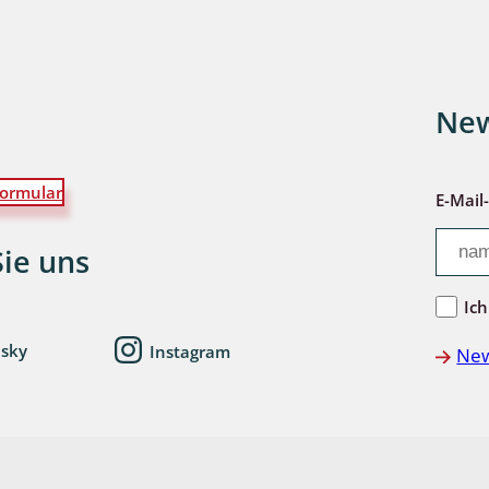
wohnende Käfer
New
chte
ormular
E-Mail
Sie uns
ter
Ich
esky
Instagram
New