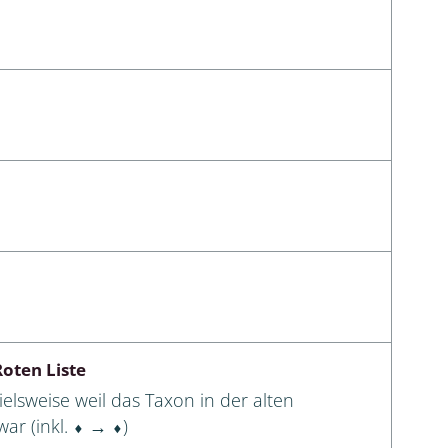
oten Liste
elsweise weil das Taxon in der alten
ar (inkl. ⬧ → ⬧)