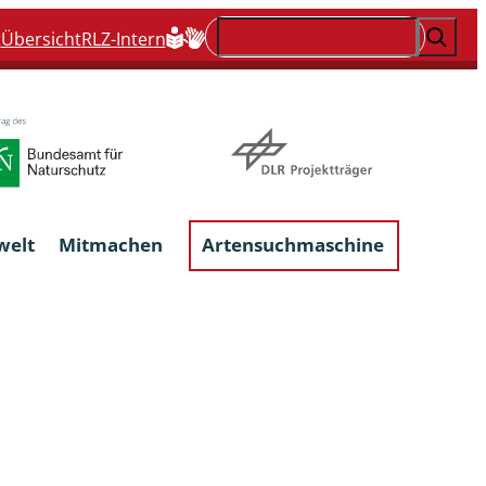
Suchen
t
Übersicht
RLZ-Intern
welt
Mitmachen
Artensuchmaschine
Flechten, flechtenbewohnende und
flechtenähnliche Pilze
Großpilze
talgen
Phytoparasitische Kleinpilze