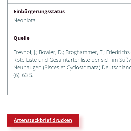
Einbürgerungsstatus
 Tanz-, Rennraubfliegen
Neobiota
und Sandlaufkäfer
Quelle
artige
Freyhof, J.; Bowler, D.; Broghammer, T.; Friedrichs
Rote Liste und Gesamtartenliste der sich im Sü
r
Neunaugen (Pisces et Cyclostomata) Deutschlands
(6): 63 S.
espen
rpione
en
mer
Artensteckbrief drucken
r