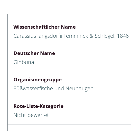
lusken
Limnische Kieselalgen
men- und Resedakäfer
Marine Makroalgen
Wissenschaftlicher Name
ebse
Moose
Carassius langsdorfii Temminck & Schlegel, 1846
äfer
Schlauchalgen
Deutscher Name
Zieralgen
Ginbuna
nde wirbellose Meerestiere
Organismengruppe
r, Kernkäfer und
Süßwasserfische und Neunaugen
r
ücken
Rote-Liste-Kategorie
Nicht bewertet
a
nia