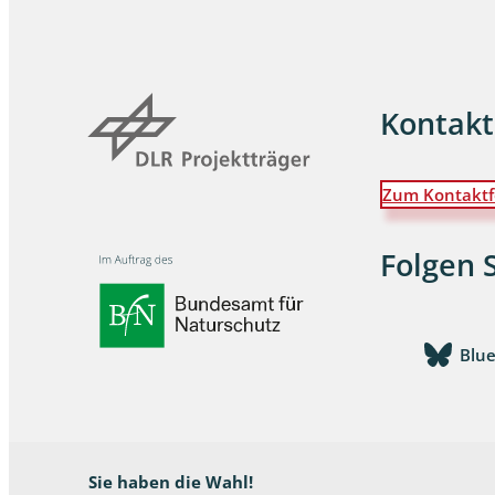
Wanzen
Wasserbe
Kontakt
Weberkne
Zum Kontaktf
Wespen
Zikaden
Folgen 
Zünslerfal
Blu
Sie haben die Wahl!