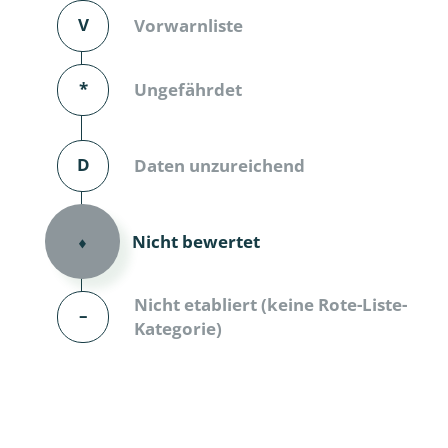
V
Vorwarnliste
Dunkelmü
Eintagsfli
*
Ungefährdet
Eulenfalte
D
Daten unzureichend
Fransenflü
Gnitzen
Nicht bewertet
⬧
Heuschre
Nicht etabliert (keine Rote-Liste-
Hundertfü
–
Kategorie)
Köcherflie
Kurzflügler
landbewoh
Ufer-Kugel