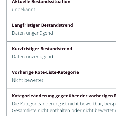
Aktuelle Bestandssituation
unbekannt
cken
egen
Langfristiger Bestandstrend
Daten ungenügend
r, Trägspinner, Graueulchen
gler
Kurzfristiger Bestandstrend
Daten ungenügend
cken
Vorherige Rote-Liste-Kategorie
ßer, Doppelfüßer
Nicht bewertet
gen
Kategorieänderung gegenüber der vorherigen R
artige, Stutzkäferartige,
Die Kategorieänderung ist nicht bewertbar, beispi
nende Kolbenwasserkäfer,
Gesamtliste nicht enthalten oder nicht bewertet w
käfer