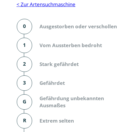
Reptilien
Binnenmol
< Zur Artensuchmaschine
Säugetiere
Blatt-, Sa
0
Ausgestorben oder verschollen
Süßwasserfische und Neunaugen
Blattfußkr
Blatthornk
1
Vom Aussterben bedroht
Bockkäfer
2
Stark gefährdet
Bodenlebe
3
Gefährdet
Borkenkäfe
Breitrüssle
Gefährdung unbekannten
G
Büschelm
Ausmaßes
Clavicorni
R
Extrem selten
Diversicor