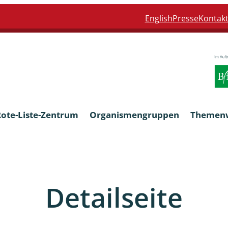
English
Presse
Kontak
Rote-Liste-Zentrum
Organismengruppen
Themen
Armleuchteralgen
Detailseite
Farn- und Blütenpflanzen
eln
Limnische Braunalgen und Ro