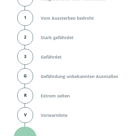
1
Vom Aussterben bedroht
2
Stark gefährdet
3
Gefährdet
G
Gefährdung unbekannten Ausmaßes
R
Extrem selten
V
Vorwarnliste