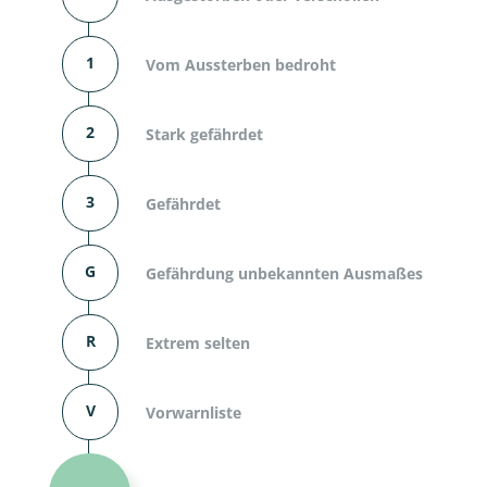
1
Vom Aussterben bedroht
2
Stark gefährdet
3
Gefährdet
G
Gefährdung unbekannten Ausmaßes
R
Extrem selten
V
Vorwarnliste