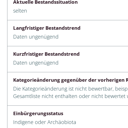
Aktuelle Bestandssituation
selten
cken
egen
Langfristiger Bestandstrend
r, Trägspinner, Graueulchen
Daten ungenügend
gler
Kurzfristiger Bestandstrend
Daten ungenügend
cken
Kategorieänderung gegenüber der vorherigen R
ßer, Doppelfüßer
Die Kategorieänderung ist nicht bewertbar, beispi
Gesamtliste nicht enthalten oder nicht bewertet w
gen
Einbürgerungsstatus
artige, Stutzkäferartige,
nende Kolbenwasserkäfer,
Indigene oder Archäobiota
käfer