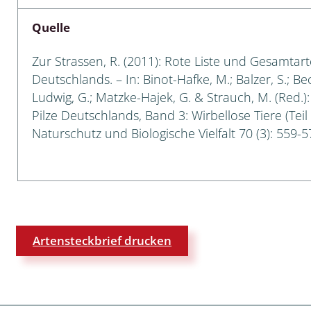
Quelle
 Tanz-, Rennraubfliegen
und Sandlaufkäfer
Zur Strassen, R. (2011): Rote Liste und Gesamtart
Deutschlands. – In: Binot-Hafke, M.; Balzer, S.; Be
Ludwig, G.; Matzke-Hajek, G. & Strauch, M. (Red.)
Pilze Deutschlands, Band 3: Wirbellose Tiere (Teil
artige
Naturschutz und Biologische Vielfalt 70 (3): 559-5
r
espen
rpione
Artensteckbrief drucken
en
mer
r