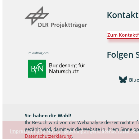
Kontakt
Wanzen
Wasserbe
Zum Kontaktf
Weberkne
Folgen 
Wespen
Zikaden
Blu
Zünslerfal
Sie haben die Wahl!
Ihr Besuch wird von der Webanalyse derzeit nicht erf
gezählt wird, damit wir die Website in Ihrem Sinne o
Impressum und Nutzungsbedingungen
Datenschutzerklä
Datenschutzerklärung
.