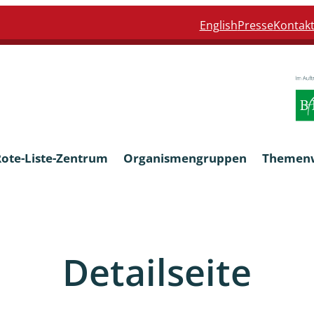
English
Presse
Kontak
Rote-Liste-Zentrum
Organismengruppen
Themen
Armleuchteralgen
Detailseite
Farn- und Blütenpflanzen
eln
Limnische Braunalgen und Ro