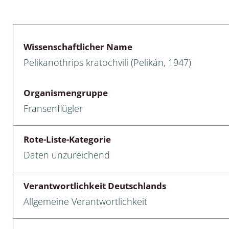
lusken
Limnische Kieselalgen
men- und Resedakäfer
Marine Makroalgen
Wissenschaftlicher Name
ebse
Moose
Pelikanothrips kratochvili (Pelikán, 1947)
äfer
Schlauchalgen
Organismengruppe
Zieralgen
Fransenflügler
nde wirbellose Meerestiere
Rote-Liste-Kategorie
r, Kernkäfer und
Daten unzureichend
r
ücken
Verantwortlichkeit Deutschlands
Allgemeine Verantwortlichkeit
a
nia