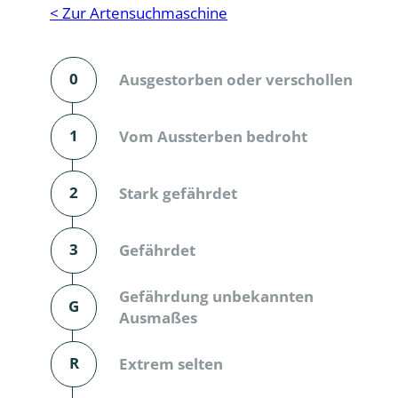
Reptilien
Binnenmol
< Zur Artensuchmaschine
Säugetiere
Blatt-, Sa
0
Ausgestorben oder verschollen
Süßwasserfische und Neunaugen
Blattfußkr
Blatthornk
1
Vom Aussterben bedroht
Bockkäfer
2
Stark gefährdet
Bodenlebe
3
Gefährdet
Borkenkäfe
Breitrüssle
Gefährdung unbekannten
G
Büschelm
Ausmaßes
Clavicorni
R
Extrem selten
Diversicor