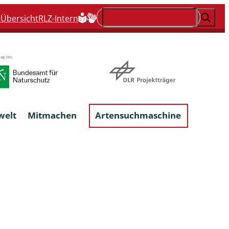
Suchen
t
Übersicht
RLZ-Intern
welt
Mitmachen
Artensuchmaschine
Flechten, flechtenbewohnende und
flechtenähnliche Pilze
Großpilze
talgen
Phytoparasitische Kleinpilze