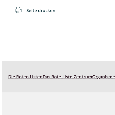
Seite drucken
Schaben
Schmetter
Schwebfli
Spanner, E
Spinnen
Spinnerart
Die Roten Listen
Das Rote-Liste-Zentrum
Organism
Steinflieg
Tagfalter,
Tastermüc
Teredilia