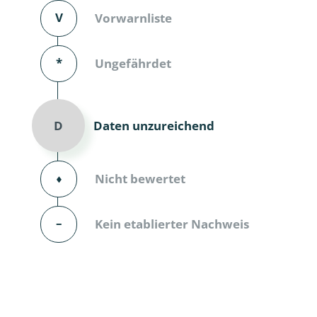
V
Vorwarnliste
Dunkelmü
Eintagsfli
*
Ungefährdet
Eulenfalte
Fransenflü
Daten unzureichend
D
Gnitzen
⬧
Nicht bewertet
Heuschre
Hundertfü
–
Kein etablierter Nachweis
Köcherflie
Kurzflügler
landbewoh
Ufer-Kugel