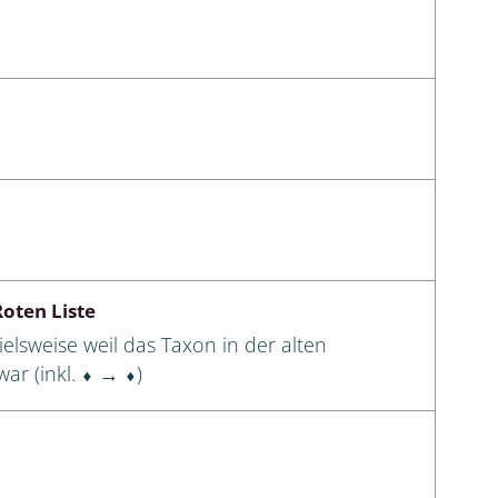
oten Liste
elsweise weil das Taxon in der alten
ar (inkl. ⬧ → ⬧)