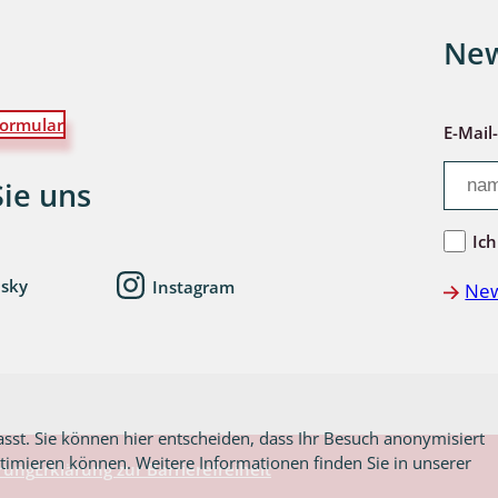
New
wohnende Käfer
ormular
E-Mail
chte
Sie uns
Ich
esky
Instagram
New
ter
asst. Sie können hier entscheiden, dass Ihr Besuch anonymisiert
ptimieren können. Weitere Informationen finden Sie in unserer
rung
Erklärung zur Barrierefreiheit