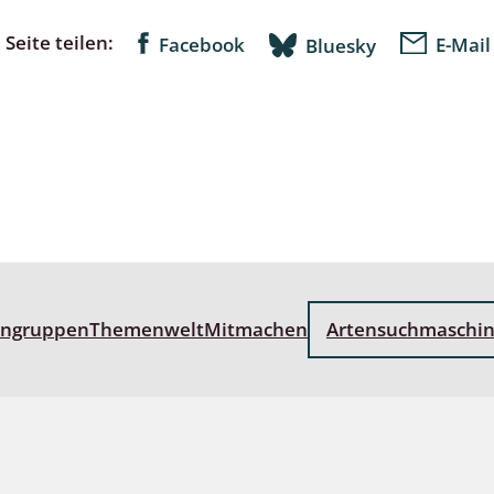
Seite teilen:
Facebook
E-Mail
Bluesky
lingsmücken
egen
ulenspinner, Sichelflügler
ige Falter
engruppen
Themenwelt
Mitmachen
Artensuchmaschi
en
 Widderchen
ken
 und Heteromera