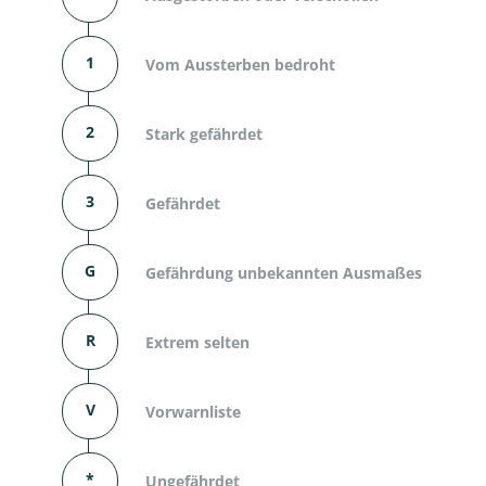
1
Vom Aussterben bedroht
2
Stark gefährdet
3
Gefährdet
G
Gefährdung unbekannten Ausmaßes
R
Extrem selten
V
Vorwarnliste
*
Ungefährdet