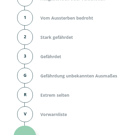
1
Vom Aussterben bedroht
2
Stark gefährdet
3
Gefährdet
G
Gefährdung unbekannten Ausmaßes
R
Extrem selten
V
Vorwarnliste