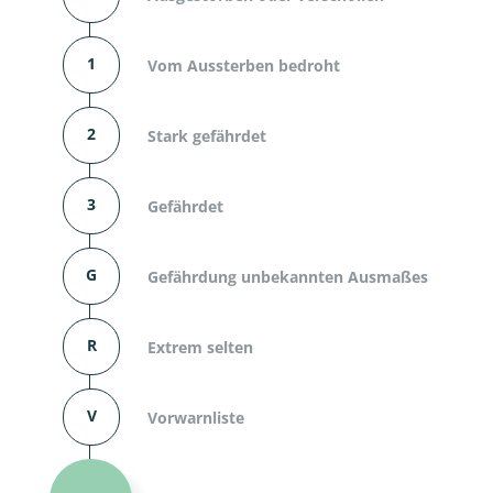
1
Vom Aussterben bedroht
2
Stark gefährdet
3
Gefährdet
G
Gefährdung unbekannten Ausmaßes
R
Extrem selten
V
Vorwarnliste