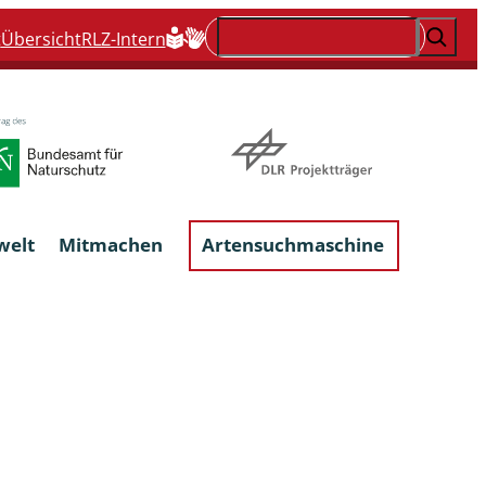
Suchen
t
Übersicht
RLZ-Intern
welt
Mitmachen
Artensuchmaschine
Flechten, flechtenbewohnende und
flechtenähnliche Pilze
Großpilze
talgen
Phytoparasitische Kleinpilze