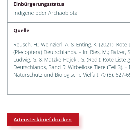
Einbürgerungsstatus
 Tanz-, Rennraubfliegen
Indigene oder Archäobiota
und Sandlaufkäfer
Quelle
Reusch, H.; Weinzierl, A. & Enting, K. (2021): Rote
artige
(Plecoptera) Deutschlands. – In: Ries, M.; Balzer, S
Ludwig, G. & Matzke-Hajek , G. (Red.): Rote Liste 
r
Deutschlands, Band 5: Wirbellose Tiere (Teil 3). –
Naturschutz und Biologische Vielfalt 70 (5): 627-6
espen
rpione
en
mer
Artensteckbrief drucken
r