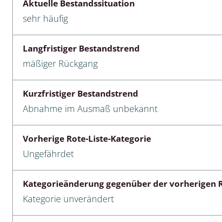
Aktuelle Bestandssituation
sehr häufig
cken
egen
Langfristiger Bestandstrend
r, Trägspinner, Graueulchen
mäßiger Rückgang
gler
Kurzfristiger Bestandstrend
Abnahme im Ausmaß unbekannt
cken
Vorherige Rote-Liste-Kategorie
ßer, Doppelfüßer
Ungefährdet
gen
Kategorieänderung gegenüber der vorherigen R
artige, Stutzkäferartige,
Kategorie unverändert
nende Kolbenwasserkäfer,
käfer