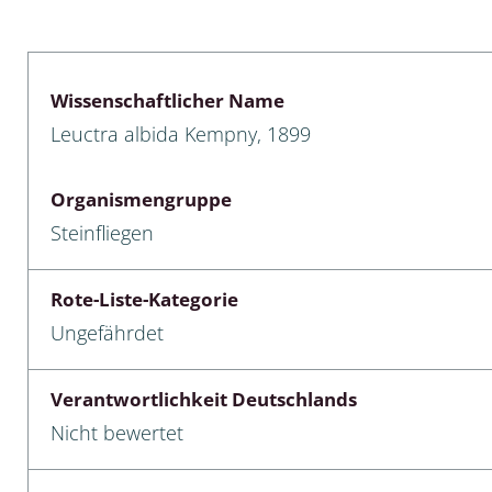
lusken
Limnische Kieselalgen
men- und Resedakäfer
Marine Makroalgen
Wissenschaftlicher Name
ebse
Moose
Leuctra albida Kempny, 1899
äfer
Schlauchalgen
Organismengruppe
Zieralgen
Steinfliegen
nde wirbellose Meerestiere
Rote-Liste-Kategorie
r, Kernkäfer und
Ungefährdet
r
ücken
Verantwortlichkeit Deutschlands
Nicht bewertet
a
nia