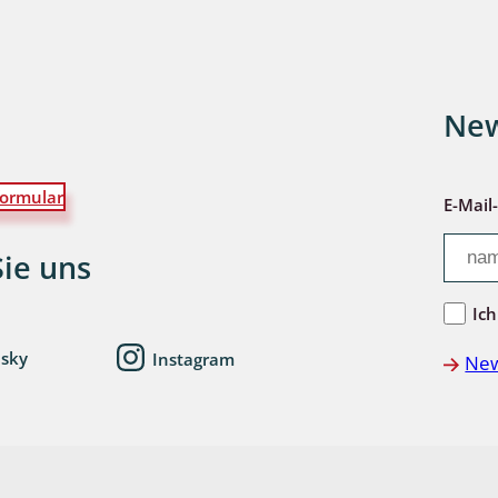
wohnende Käfer
New
chte
ormular
E-Mail
Sie uns
ter
Ich
esky
Instagram
New