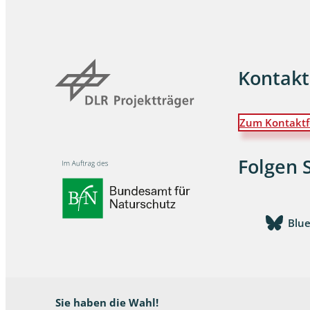
Wanzen
Wasserbe
Kontakt
Weberkne
Zum Kontaktf
Wespen
Zikaden
Folgen 
Zünslerfal
Blu
Sie haben die Wahl!