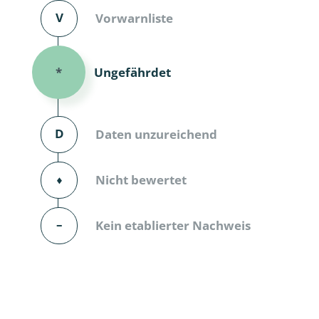
V
Vorwarnliste
Dunkelmü
Eintagsfli
Ungefährdet
*
Eulenfalte
Fransenflü
D
Daten unzureichend
Gnitzen
⬧
Nicht bewertet
Heuschre
Hundertfü
–
Kein etablierter Nachweis
Köcherflie
Kurzflügler
landbewoh
Ufer-Kugel