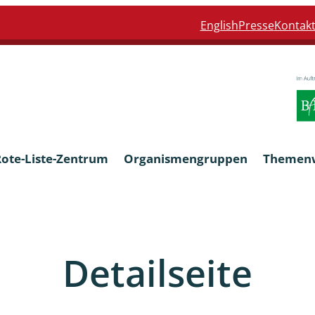
English
Presse
Kontak
Rote-Liste-Zentrum
Organismengruppen
Themen
Armleuchteralgen
Detailseite
Farn- und Blütenpflanzen
eln
Limnische Braunalgen und Ro