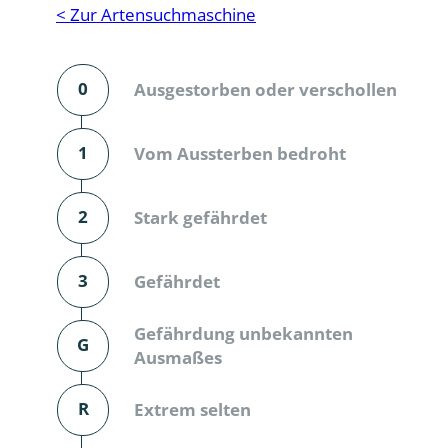
Reptilien
Binnenmol
< Zur Artensuchmaschine
Säugetiere
Blatt-, Sa
0
Ausgestorben oder verschollen
Süßwasserfische und Neunaugen
Blattfußkr
Blatthornk
1
Vom Aussterben bedroht
Bockkäfer
2
Stark gefährdet
Bodenlebe
3
Gefährdet
Borkenkäfe
Breitrüssle
Gefährdung unbekannten
G
Büschelm
Ausmaßes
Clavicorni
R
Extrem selten
Diversicor