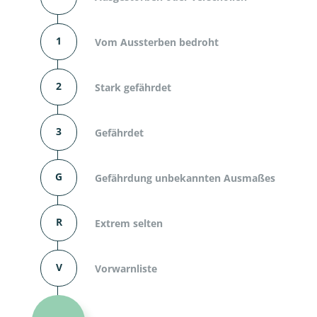
1
Vom Aussterben bedroht
2
Stark gefährdet
3
Gefährdet
G
Gefährdung unbekannten Ausmaßes
R
Extrem selten
V
Vorwarnliste