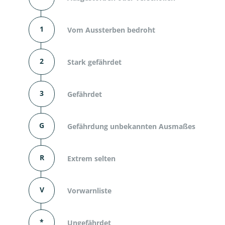
1
Vom Aussterben bedroht
2
Stark gefährdet
3
Gefährdet
G
Gefährdung unbekannten Ausmaßes
R
Extrem selten
V
Vorwarnliste
*
Ungefährdet