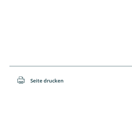
Schaben
Schmetter
Schwebfli
Spanner, E
Spinnen
Spinnerart
Seite drucken
Steinflieg
Tagfalter,
Tastermüc
Teredilia