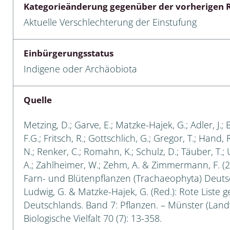
Kategorieänderung gegenüber der vorherigen R
 Tanz-, Rennraubfliegen
Aktuelle Verschlechterung der Einstufung
und Sandlaufkäfer
Einbürgerungsstatus
Indigene oder Archäobiota
artige
Quelle
r
Metzing, D.; Garve, E.; Matzke-Hajek, G.; Adler, J.; 
espen
F.G.; Fritsch, R.; Gottschlich, G.; Gregor, T.; Hand,
N.; Renker, C.; Romahn, K.; Schulz, D.; Täuber, T.;
rpione
A.; Zahlheimer, W.; Zehm, A. & Zimmermann, F. (2
Farn- und Blütenpflanzen (Trachaeophyta) Deutsch
en
Ludwig, G. & Matzke-Hajek, G. (Red.): Rote Liste g
Deutschlands. Band 7: Pflanzen. – Münster (Landw
mer
Biologische Vielfalt 70 (7): 13-358.
r