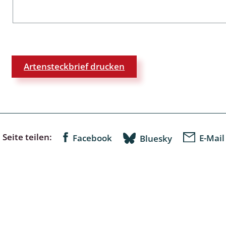
lingsmücken
Artensteckbrief drucken
egen
ulenspinner, Sichelflügler
ige Falter
Seite teilen:
Facebook
E-Mail
Bluesky
en
 Widderchen
ken
 und Heteromera