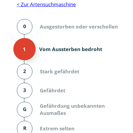
Reptilien
Binnenmol
< Zur Artensuchmaschine
Säugetiere
Blatt-, Sa
0
Ausgestorben oder verschollen
Süßwasserfische und Neunaugen
Blattfußkr
Blatthornk
Vom Aussterben bedroht
1
Bockkäfer
Bodenlebe
2
Stark gefährdet
Borkenkäfe
3
Gefährdet
Breitrüssle
Büschelm
Gefährdung unbekannten
G
Ausmaßes
Clavicorni
R
Extrem selten
Diversicor