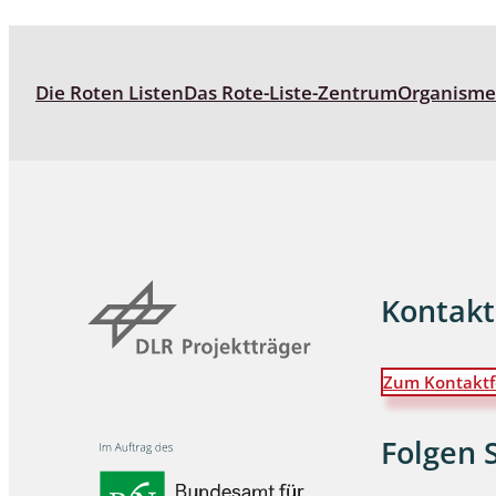
Wanzen
Die Roten Listen
Das Rote-Liste-Zentrum
Organism
Wasserbe
Weberkne
Wespen
Zikaden
Zünslerfal
Kontakt
Zum Kontaktf
Folgen 