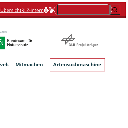
Suchen
t
Übersicht
RLZ-Intern
welt
Mitmachen
Artensuchmaschine
Flechten, flechtenbewohnende und
flechtenähnliche Pilze
Großpilze
talgen
Phytoparasitische Kleinpilze