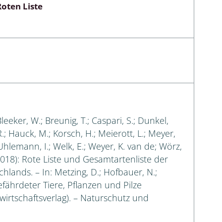
oten Liste
Bleeker, W.; Breunig, T.; Caspari, S.; Dunkel,
 R.; Hauck, M.; Korsch, H.; Meierott, L.; Meyer,
 Uhlemann, I.; Welk, E.; Weyer, K. van de; Wörz,
018): Rote Liste und Gesamtartenliste der
lands. – In: Metzing, D.; Hofbauer, N.;
efährdeter Tiere, Pflanzen und Pilze
irtschaftsverlag). – Naturschutz und