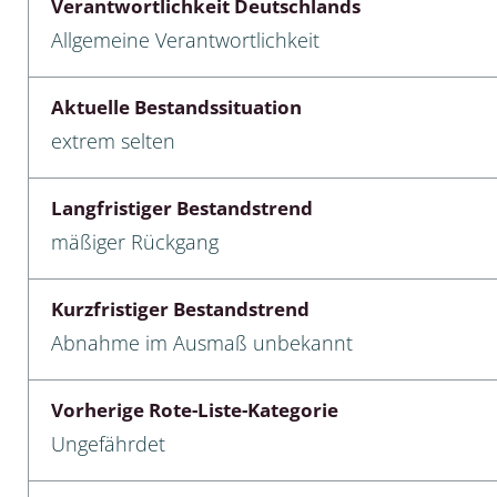
Verantwortlichkeit Deutschlands
Allgemeine Verantwortlichkeit
cken
egen
Aktuelle Bestandssituation
extrem selten
r, Trägspinner, Graueulchen
gler
Langfristiger Bestandstrend
mäßiger Rückgang
cken
Kurzfristiger Bestandstrend
ßer, Doppelfüßer
Abnahme im Ausmaß unbekannt
gen
Vorherige Rote-Liste-Kategorie
artige, Stutzkäferartige,
Ungefährdet
nende Kolbenwasserkäfer,
käfer