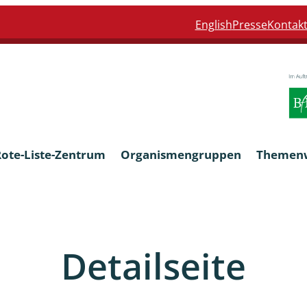
English
Presse
Kontak
Rote-Liste-Zentrum
Organismengruppen
Themen
Armleuchteralgen
Detailseite
Farn- und Blütenpflanzen
eln
Limnische Braunalgen und Ro