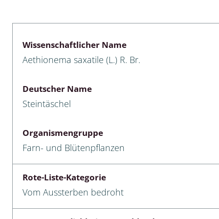
lusken
Limnische Kieselalgen
men- und Resedakäfer
Marine Makroalgen
Wissenschaftlicher Name
ebse
Moose
Aethionema saxatile (L.) R. Br.
äfer
Schlauchalgen
Deutscher Name
Zieralgen
Steintäschel
nde wirbellose Meerestiere
Organismengruppe
r, Kernkäfer und
Farn- und Blütenpflanzen
r
ücken
Rote-Liste-Kategorie
Vom Aussterben bedroht
a
nia