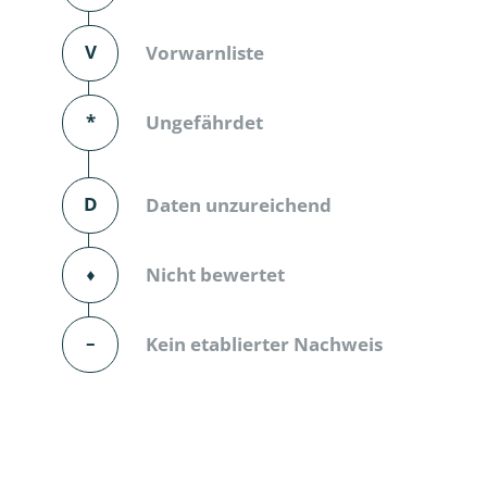
Dunkelmü
V
Vorwarnliste
Eintagsfli
*
Ungefährdet
Eulenfalte
Fransenflü
D
Daten unzureichend
Gnitzen
⬧
Nicht bewertet
Heuschre
Hundertfü
–
Kein etablierter Nachweis
Köcherflie
Kurzflügler
landbewoh
Ufer-Kugel