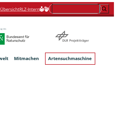
Suchen
t
Übersicht
RLZ-Intern
welt
Mitmachen
Artensuchmaschine
Flechten, flechtenbewohnende und
flechtenähnliche Pilze
Großpilze
talgen
Phytoparasitische Kleinpilze