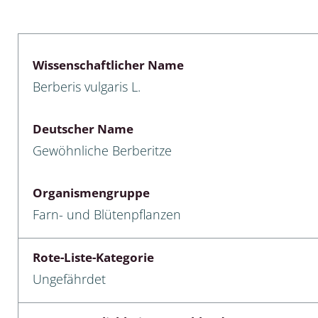
lusken
Limnische Kieselalgen
men- und Resedakäfer
Marine Makroalgen
Wissenschaftlicher Name
ebse
Moose
Berberis vulgaris L.
äfer
Schlauchalgen
Deutscher Name
Zieralgen
Gewöhnliche Berberitze
nde wirbellose Meerestiere
Organismengruppe
r, Kernkäfer und
Farn- und Blütenpflanzen
r
ücken
Rote-Liste-Kategorie
Ungefährdet
a
nia