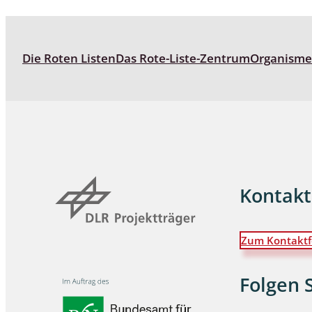
Wanzen
Die Roten Listen
Das Rote-Liste-Zentrum
Organism
Wasserbe
Weberkne
Wespen
Zikaden
Zünslerfal
Kontakt
Zum Kontaktf
Folgen 