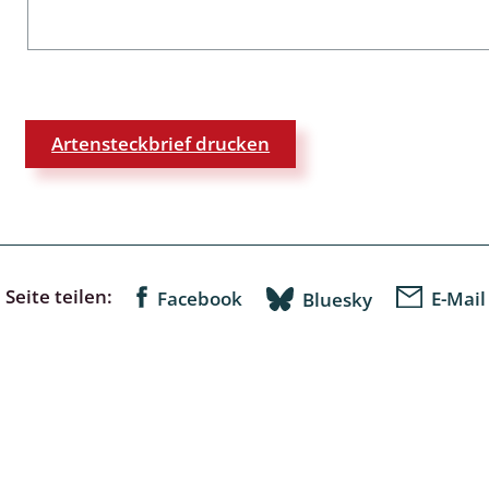
lingsmücken
Artensteckbrief drucken
egen
ulenspinner, Sichelflügler
ige Falter
Seite teilen:
Facebook
E-Mail
Bluesky
en
 Widderchen
ken
 und Heteromera