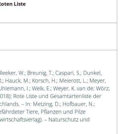
oten Liste
Bleeker, W.; Breunig, T.; Caspari, S.; Dunkel,
 R.; Hauck, M.; Korsch, H.; Meierott, L.; Meyer,
 Uhlemann, I.; Welk, E.; Weyer, K. van de; Wörz,
018): Rote Liste und Gesamtartenliste der
lands. – In: Metzing, D.; Hofbauer, N.;
efährdeter Tiere, Pflanzen und Pilze
irtschaftsverlag). – Naturschutz und