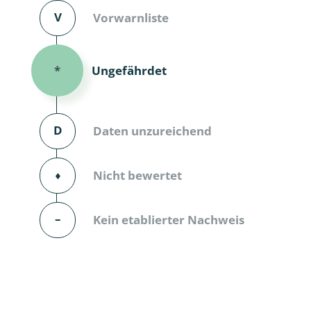
V
Vorwarnliste
Dunkelmü
Eintagsfli
Ungefährdet
*
Eulenfalte
Fransenflü
D
Daten unzureichend
Gnitzen
⬧
Nicht bewertet
Heuschre
Hundertfü
–
Kein etablierter Nachweis
Köcherflie
Kurzflügler
landbewoh
Ufer-Kugel