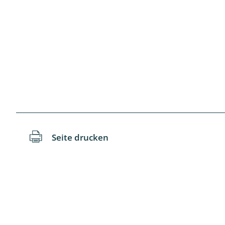
Schaben
Schmetter
Schwebfli
Spanner, E
Spinnen
Spinnerart
Seite drucken
Steinflieg
Tagfalter,
Tastermüc
Teredilia