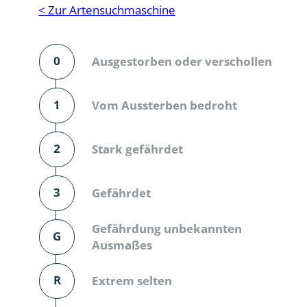
Reptilien
Binnenmol
< Zur Artensuchmaschine
Säugetiere
Blatt-, Sa
0
Ausgestorben oder verschollen
Süßwasserfische und Neunaugen
Blattfußkr
Blatthornk
1
Vom Aussterben bedroht
Bockkäfer
2
Stark gefährdet
Bodenlebe
3
Gefährdet
Borkenkäfe
Breitrüssle
Gefährdung unbekannten
G
Büschelm
Ausmaßes
Clavicorni
R
Extrem selten
Diversicor