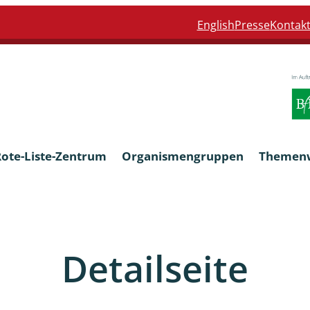
English
Presse
Kontak
Rote-Liste-Zentrum
Organismengruppen
Themen
Armleuchteralgen
Detailseite
Farn- und Blütenpflanzen
eln
Limnische Braunalgen und Ro