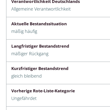
Verantwortlichkeit Deutschlands
Allgemeine Verantwortlichkeit
cken
egen
Aktuelle Bestandssituation
mäßig häufig
r, Trägspinner, Graueulchen
gler
Langfristiger Bestandstrend
mäßiger Rückgang
cken
Kurzfristiger Bestandstrend
ßer, Doppelfüßer
gleich bleibend
gen
Vorherige Rote-Liste-Kategorie
artige, Stutzkäferartige,
Ungefährdet
nende Kolbenwasserkäfer,
käfer