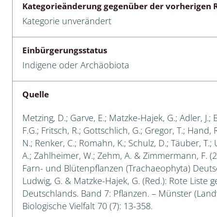
Kategorieänderung gegenüber der vorherigen R
 Tanz-, Rennraubfliegen
Kategorie unverändert
und Sandlaufkäfer
Einbürgerungsstatus
Indigene oder Archäobiota
artige
Quelle
r
Metzing, D.; Garve, E.; Matzke-Hajek, G.; Adler, J.; 
espen
F.G.; Fritsch, R.; Gottschlich, G.; Gregor, T.; Hand,
N.; Renker, C.; Romahn, K.; Schulz, D.; Täuber, T.;
rpione
A.; Zahlheimer, W.; Zehm, A. & Zimmermann, F. (2
Farn- und Blütenpflanzen (Trachaeophyta) Deutsch
en
Ludwig, G. & Matzke-Hajek, G. (Red.): Rote Liste g
Deutschlands. Band 7: Pflanzen. – Münster (Landw
mer
Biologische Vielfalt 70 (7): 13-358.
r