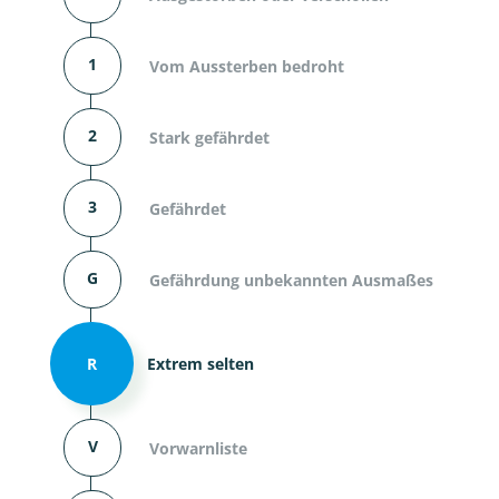
1
Vom Aussterben bedroht
2
Stark gefährdet
3
Gefährdet
G
Gefährdung unbekannten Ausmaßes
R
Extrem selten
V
Vorwarnliste