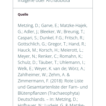
Indigene oder Archäobiota
Quelle
Metzing, D.; Garve, E.; Matzke-Hajek,
G.; Adler, J.; Bleeker, W.; Breunig, T.;
Caspari, S.; Dunkel, F.G.; Fritsch, R.;
Gottschlich, G.; Gregor, T.; Hand, R.;
Hauck, M.; Korsch, H.; Meierott, L.;
Meyer, N.; Renker, C.; Romahn, K.;
Schulz, D.; Täuber, T.; Uhlemann, I.;
Welk, E.; Weyer, K. van de; Wörz, A.;
Zahlheimer, W.; Zehm, A. &
Zimmermann, F. (2018): Rote Liste
und Gesamtartenliste der Farn- und
Blütenpflanzen (Trachaeophyta)
Deutschlands. – In: Metzing, D.;
Hofbauer, N.; Ludwig, G. & Matzke-