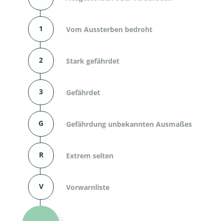
1
Vom Aussterben bedroht
2
Stark gefährdet
3
Gefährdet
G
Gefährdung unbekannten Ausmaßes
R
Extrem selten
V
Vorwarnliste