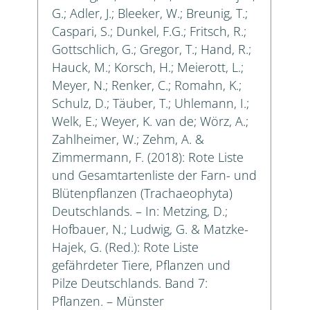
G.; Adler, J.; Bleeker, W.; Breunig, T.;
Caspari, S.; Dunkel, F.G.; Fritsch, R.;
Gottschlich, G.; Gregor, T.; Hand, R.;
Hauck, M.; Korsch, H.; Meierott, L.;
Meyer, N.; Renker, C.; Romahn, K.;
Schulz, D.; Täuber, T.; Uhlemann, I.;
Welk, E.; Weyer, K. van de; Wörz, A.;
Zahlheimer, W.; Zehm, A. &
Zimmermann, F. (2018): Rote Liste
und Gesamtartenliste der Farn- und
Blütenpflanzen (Trachaeophyta)
Deutschlands. – In: Metzing, D.;
Hofbauer, N.; Ludwig, G. & Matzke-
Hajek, G. (Red.): Rote Liste
gefährdeter Tiere, Pflanzen und
Pilze Deutschlands. Band 7:
Pflanzen. – Münster