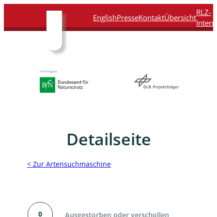
Direkt
Direkt
Direkt
Direkt
RLZ-
English
Presse
Kontakt
Übersicht
zum
zur
zur
zur
Intern
Inhalt
Hauptnavigation
Suche
Fußleiste
Detailseite
< Zur Artensuchmaschine
0
Ausgestorben oder verschollen