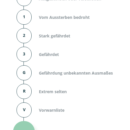
1
Vom Aussterben bedroht
2
Stark gefährdet
3
Gefährdet
G
Gefährdung unbekannten Ausmaßes
R
Extrem selten
V
Vorwarnliste