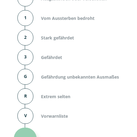
1
Vom Aussterben bedroht
2
Stark gefährdet
3
Gefährdet
G
Gefährdung unbekannten Ausmaßes
R
Extrem selten
V
Vorwarnliste