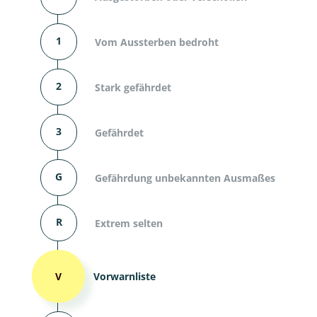
1
Vom Aussterben bedroht
2
Stark gefährdet
3
Gefährdet
G
Gefährdung unbekannten Ausmaßes
R
Extrem selten
V
Vorwarnliste