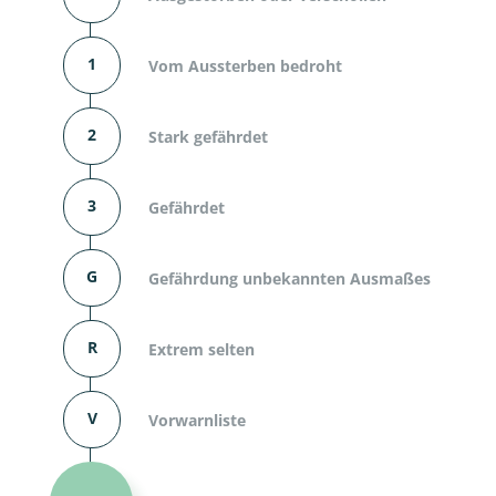
1
Vom Aussterben bedroht
2
Stark gefährdet
3
Gefährdet
G
Gefährdung unbekannten Ausmaßes
R
Extrem selten
V
Vorwarnliste