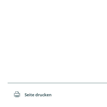
Langbein-,
Laufkäfer 
Libellen
Netzflügler
Ohrwürme
Pflanzenw
Pseudosko
Raubflieg
Seite drucken
Regenwür
Rüsselkäfe