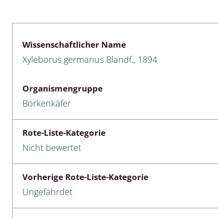
lusken
Limnische Kieselalgen
men- und Resedakäfer
Marine Makroalgen
Wissenschaftlicher Name
ebse
Moose
Xyleborus germanus Blandf., 1894
äfer
Schlauchalgen
Organismengruppe
Zieralgen
Borkenkäfer
nde wirbellose Meerestiere
Rote-Liste-Kategorie
r, Kernkäfer und
Nicht bewertet
r
ücken
Vorherige Rote-Liste-Kategorie
Ungefährdet
a
nia