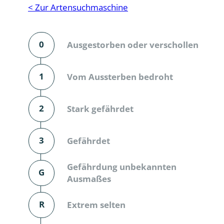
Reptilien
Binnenmol
< Zur Artensuchmaschine
Säugetiere
Blatt-, Sa
0
Ausgestorben oder verschollen
Süßwasserfische und Neunaugen
Blattfußkr
Blatthornk
1
Vom Aussterben bedroht
Bockkäfer
2
Stark gefährdet
Bodenlebe
3
Gefährdet
Borkenkäfe
Breitrüssle
Gefährdung unbekannten
G
Büschelm
Ausmaßes
Clavicorni
R
Extrem selten
Diversicor