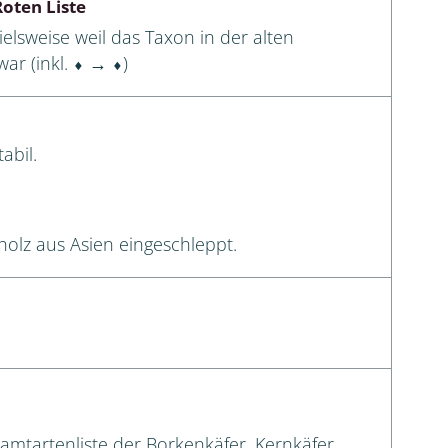
oten Liste
elsweise weil das Taxon in der alten
ar (inkl. ⬧ → ⬧)
abil.
olz aus Asien eingeschleppt.
samtartenliste der Borkenkäfer, Kernkäfer