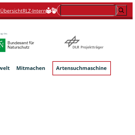
Suchen
t
Übersicht
RLZ-Intern
welt
Mitmachen
Artensuchmaschine
Flechten, flechtenbewohnende und
flechtenähnliche Pilze
Großpilze
talgen
Phytoparasitische Kleinpilze