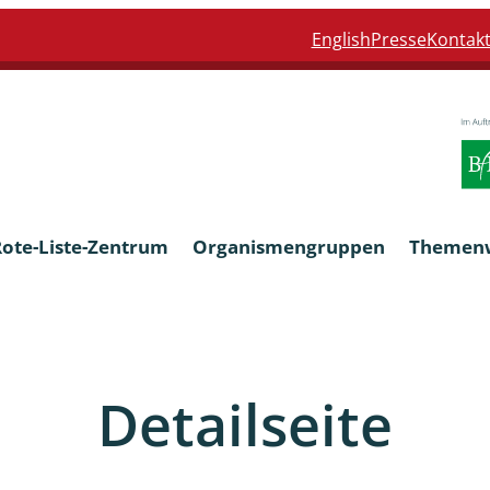
English
Presse
Kontak
Rote-Liste-Zentrum
Organismengruppen
Themen
Armleuchteralgen
Detailseite
Farn- und Blütenpflanzen
eln
Limnische Braunalgen und Ro