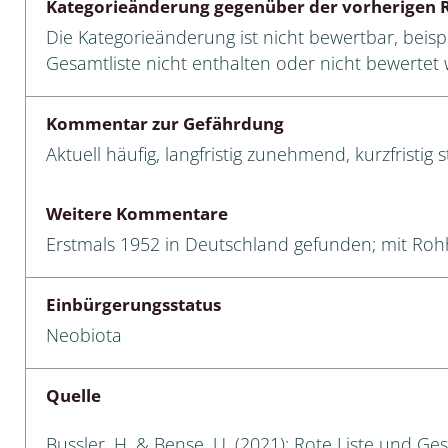
Kategorieänderung gegenüber der vorherigen R
Die Kategorieänderung ist nicht bewertbar, beispi
cken
Gesamtliste nicht enthalten oder nicht bewertet w
egen
Kommentar zur Gefährdung
r, Trägspinner, Graueulchen
Aktuell häufig, langfristig zunehmend, kurzfristig st
gler
Weitere Kommentare
Erstmals 1952 in Deutschland gefunden; mit Rohh
cken
Einbürgerungsstatus
ßer, Doppelfüßer
Neobiota
gen
Quelle
artige, Stutzkäferartige,
nende Kolbenwasserkäfer,
käfer
Bussler, H. & Bense, U. (2021): Rote Liste und Ge