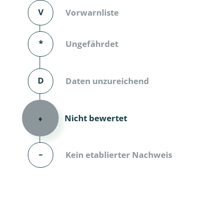
V
Vorwarnliste
Dunkelmü
Eintagsfli
*
Ungefährdet
Eulenfalte
D
Daten unzureichend
Fransenflü
Gnitzen
Nicht bewertet
⬧
Heuschre
Hundertfü
–
Kein etablierter Nachweis
Köcherflie
Kurzflügler
landbewoh
Ufer-Kugel