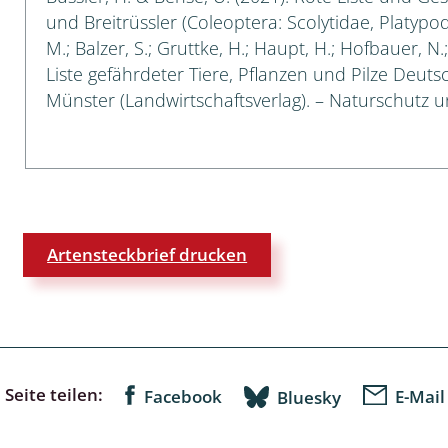
und Breitrüssler (Coleoptera: Scolytidae, Platypod
 Tanz-, Rennraubfliegen
M.; Balzer, S.; Gruttke, H.; Haupt, H.; Hofbauer, N
Liste gefährdeter Tiere, Pflanzen und Pilze Deutsch
und Sandlaufkäfer
Münster (Landwirtschaftsverlag). – Naturschutz un
artige
r
Artensteckbrief drucken
espen
rpione
en
Seite teilen:
Facebook
E-Mail
Bluesky
mer
r