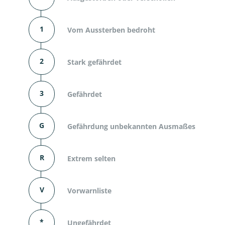
1
Vom Aussterben bedroht
2
Stark gefährdet
3
Gefährdet
G
Gefährdung unbekannten Ausmaßes
R
Extrem selten
V
Vorwarnliste
*
Ungefährdet