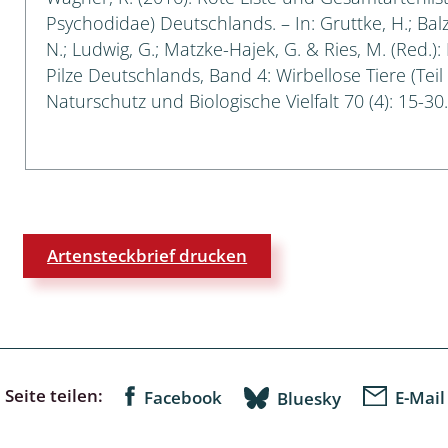
Psychodidae) Deutschlands. – In: Gruttke, H.; Balz
 Tanz-, Rennraubfliegen
N.; Ludwig, G.; Matzke-Hajek, G. & Ries, M. (Red.)
Pilze Deutschlands, Band 4: Wirbellose Tiere (Teil
und Sandlaufkäfer
Naturschutz und Biologische Vielfalt 70 (4): 15-30.
artige
r
Artensteckbrief drucken
espen
rpione
en
Seite teilen:
Facebook
E-Mail
Bluesky
mer
r