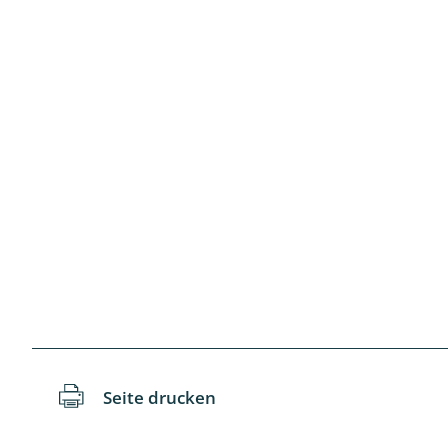
Langbein-,
Laufkäfer 
Libellen
Netzflügler
Ohrwürme
Pflanzenw
Pseudosko
Raubflieg
Seite drucken
Regenwür
Rüsselkäfe