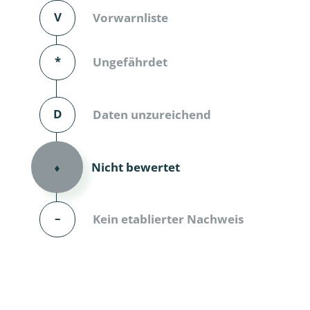
V
Vorwarnliste
Dunkelmü
Eintagsfli
*
Ungefährdet
Eulenfalte
D
Daten unzureichend
Fransenflü
Gnitzen
Nicht bewertet
⬧
Heuschre
Hundertfü
–
Kein etablierter Nachweis
Köcherflie
Kurzflügler
landbewoh
Ufer-Kugel