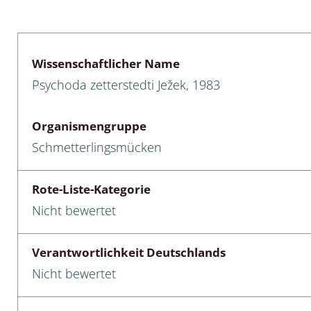
lusken
Limnische Kieselalgen
men- und Resedakäfer
Marine Makroalgen
Wissenschaftlicher Name
ebse
Moose
Psychoda zetterstedti Ježek, 1983
äfer
Schlauchalgen
Organismengruppe
Zieralgen
Schmetterlingsmücken
nde wirbellose Meerestiere
Rote-Liste-Kategorie
r, Kernkäfer und
Nicht bewertet
r
ücken
Verantwortlichkeit Deutschlands
Nicht bewertet
a
nia