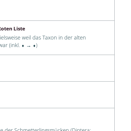
oten Liste
elsweise weil das Taxon in der alten
ar (inkl. ⬧ → ⬧)
ste der Schmetterlingsmücken (Diptera: