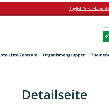
English
Presse
Kontak
Rote-Liste-Zentrum
Organismengruppen
Themen
Armleuchteralgen
Detailseite
Farn- und Blütenpflanzen
eln
Limnische Braunalgen und Ro