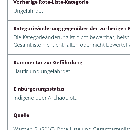
Vorherige Rote-Liste-Kategorie
Ungefährdet
cken
egen
Kategorieänderung gegenüber der vorherigen R
r, Trägspinner, Graueulchen
Die Kategorieänderung ist nicht bewertbar, beispi
Gesamtliste nicht enthalten oder nicht bewertet w
gler
Kommentar zur Gefährdung
Häufig und ungefährdet.
cken
Einbürgerungsstatus
ßer, Doppelfüßer
Indigene oder Archäobiota
gen
Quelle
artige, Stutzkäferartige,
nende Kolbenwasserkäfer,
käfer
Wagner, R. (2016): Rote Liste und Gesamtartenli