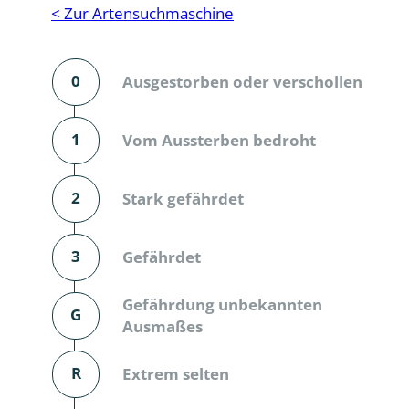
Reptilien
Binnenmol
< Zur Artensuchmaschine
Säugetiere
Blatt-, Sa
0
Ausgestorben oder verschollen
Süßwasserfische und Neunaugen
Blattfußkr
Blatthornk
1
Vom Aussterben bedroht
Bockkäfer
2
Stark gefährdet
Bodenlebe
3
Gefährdet
Borkenkäfe
Breitrüssle
Gefährdung unbekannten
G
Büschelm
Ausmaßes
Clavicorni
R
Extrem selten
Diversicor