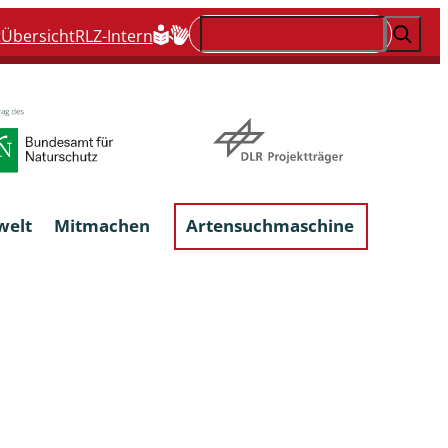
Suchen
t
Übersicht
RLZ-Intern
welt
Mitmachen
Artensuchmaschine
Flechten, flechtenbewohnende und
flechtenähnliche Pilze
Großpilze
talgen
Phytoparasitische Kleinpilze