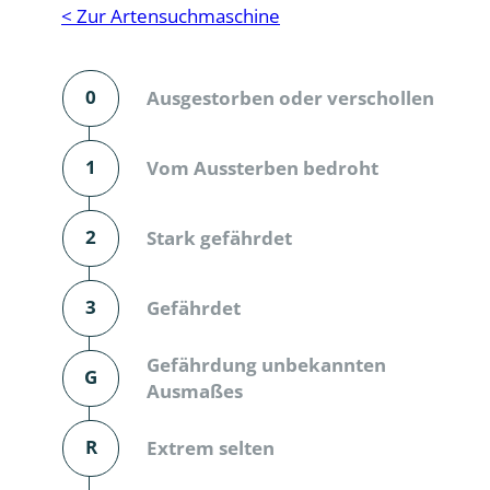
Reptilien
Binnenmol
< Zur Artensuchmaschine
Säugetiere
Blatt-, Sa
0
Ausgestorben oder verschollen
Süßwasserfische und Neunaugen
Blattfußkr
Blatthornk
1
Vom Aussterben bedroht
Bockkäfer
2
Stark gefährdet
Bodenlebe
3
Gefährdet
Borkenkäfe
Breitrüssle
Gefährdung unbekannten
G
Büschelm
Ausmaßes
Clavicorni
R
Extrem selten
Diversicor