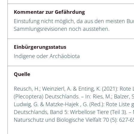
Kommentar zur Gefährdung
 Tanz-, Rennraubfliegen
Einstufung nicht möglich, da aus den meisten 
und Sandlaufkäfer
Sammlungsrevisionen noch ausstehen.
Einbürgerungsstatus
artige
Indigene oder Archäobiota
r
Quelle
espen
Reusch, H.; Weinzierl, A. & Enting, K. (2021): Rote
rpione
(Plecoptera) Deutschlands. – In: Ries, M.; Balzer, S
Ludwig, G. & Matzke-Hajek , G. (Red.): Rote Liste 
en
Deutschlands, Band 5: Wirbellose Tiere (Teil 3). –
Naturschutz und Biologische Vielfalt 70 (5): 627-6
mer
r