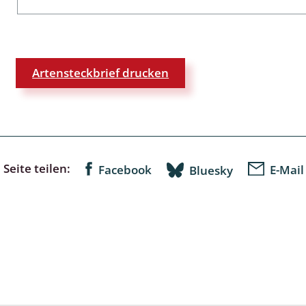
lingsmücken
Artensteckbrief drucken
egen
ulenspinner, Sichelflügler
Seite teilen:
Facebook
E-Mail
Bluesky
ige Falter
en
 Widderchen
ken
 und Heteromera