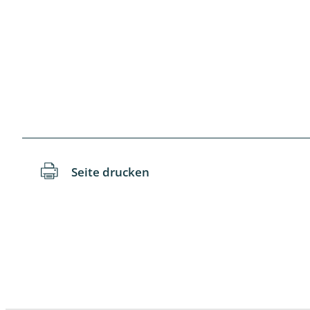
Schaben
Schmetter
Schwebfli
Spanner, E
Spinnen
Seite drucken
Spinnerart
Steinflieg
Tagfalter,
Tastermüc
Teredilia