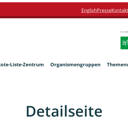
English
Presse
Kontak
Rote-Liste-Zentrum
Organismengruppen
Themen
Armleuchteralgen
Detailseite
Farn- und Blütenpflanzen
eln
Limnische Braunalgen und Ro