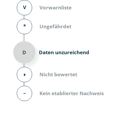
V
Vorwarnliste
Dunkelmü
Eintagsfli
*
Ungefährdet
Eulenfalte
Fransenflü
Daten unzureichend
D
Gnitzen
⬧
Nicht bewertet
Heuschre
Hundertfü
–
Kein etablierter Nachweis
Köcherflie
Kurzflügler
landbewoh
Ufer-Kugel