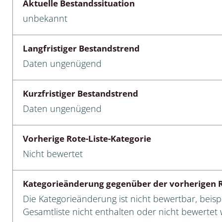
Aktuelle Bestandssituation
unbekannt
cken
egen
Langfristiger Bestandstrend
r, Trägspinner, Graueulchen
Daten ungenügend
gler
Kurzfristiger Bestandstrend
Daten ungenügend
cken
Vorherige Rote-Liste-Kategorie
ßer, Doppelfüßer
Nicht bewertet
gen
Kategorieänderung gegenüber der vorherigen R
artige, Stutzkäferartige,
Die Kategorieänderung ist nicht bewertbar, beispi
nende Kolbenwasserkäfer,
Gesamtliste nicht enthalten oder nicht bewertet w
käfer