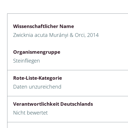
lusken
Limnische Kieselalgen
men- und Resedakäfer
Marine Makroalgen
Wissenschaftlicher Name
ebse
Moose
Zwicknia acuta Murányi & Orci, 2014
äfer
Schlauchalgen
Organismengruppe
Zieralgen
Steinfliegen
nde wirbellose Meerestiere
Rote-Liste-Kategorie
r, Kernkäfer und
Daten unzureichend
r
ücken
Verantwortlichkeit Deutschlands
Nicht bewertet
a
nia