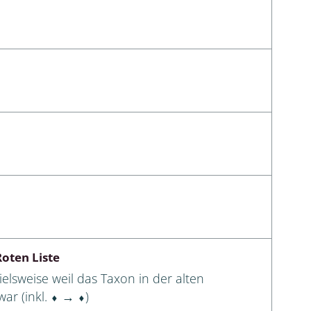
oten Liste
elsweise weil das Taxon in der alten
ar (inkl. ⬧ → ⬧)