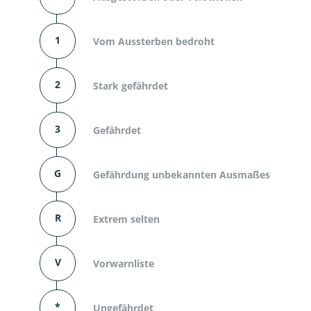
1
Vom Aussterben bedroht
2
Stark gefährdet
3
Gefährdet
G
Gefährdung unbekannten Ausmaßes
R
Extrem selten
V
Vorwarnliste
*
Ungefährdet