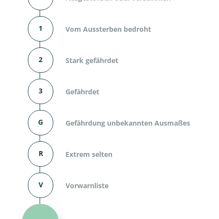
1
Vom Aussterben bedroht
2
Stark gefährdet
3
Gefährdet
G
Gefährdung unbekannten Ausmaßes
R
Extrem selten
V
Vorwarnliste