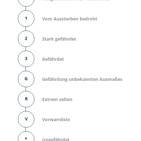
1
Vom Aussterben bedroht
2
Stark gefährdet
3
Gefährdet
G
Gefährdung unbekannten Ausmaßes
R
Extrem selten
V
Vorwarnliste
*
Ungefährdet