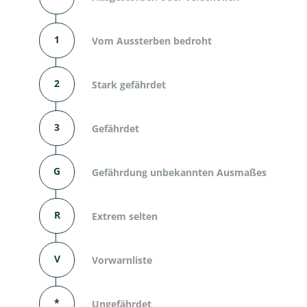
1
Vom Aussterben bedroht
2
Stark gefährdet
3
Gefährdet
G
Gefährdung unbekannten Ausmaßes
R
Extrem selten
V
Vorwarnliste
*
Ungefährdet